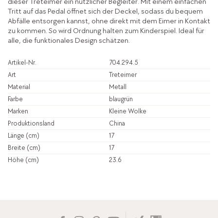
dieser Treteimer ein nützlicher Begleiter. Mit einem einfachen
Tritt auf das Pedal öffnet sich der Deckel, sodass du bequem
Abfälle entsorgen kannst, ohne direkt mit dem Eimer in Kontakt
zu kommen. So wird Ordnung halten zum Kinderspiel. Ideal für
alle, die funktionales Design schätzen.
Artikel-Nr.
704.294.5
Art
Treteimer
Material
Metall
Farbe
blaugrün
Marken
Kleine Wolke
Produktionsland
China
Länge (cm)
17
Breite (cm)
17
Höhe (cm)
23.6