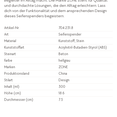
Begleiter im Alltag macht. Die Marke ZONE steht für Qualität
und durchdachte Lösungen, die den Alltag erleichtern. Lass
dich von der Funktionalität und dem ansprechenden Design
dieses Seifenspenders begeistern.
Artikel-Nr.
704.231.8
Art
Seifenspender
Material
Kunststoff, Stein
Kunststoffart
Acrylnitril-Butadien-Styrol (ABS)
Steinart
Beton
Farbe
hellgrau
Marken
ZONE
Produktionsland
China
Stilart
Design
Inhalt (ml)
300
Höhe (cm)
18.6
Durchmesser (cm)
7.5