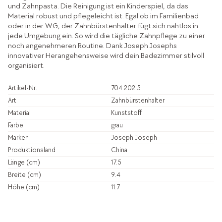
und Zahnpasta. Die Reinigung ist ein Kinderspiel, da das
Material robust und pflegeleicht ist. Egal ob im Familienbad
oder in der WG, der Zahnbürstenhalter fügt sich nahtlos in
jede Umgebung ein. So wird die tägliche Zahnpflege zu einer
noch angenehmeren Routine. Dank Joseph Josephs
innovativer Herangehensweise wird dein Badezimmer stilvoll
organisiert.
Artikel-Nr.
704.202.5
Art
Zahnbürstenhalter
Material
Kunststoff
Farbe
grau
Marken
Joseph Joseph
Produktionsland
China
Länge (cm)
17.5
Breite (cm)
9.4
Höhe (cm)
11.7