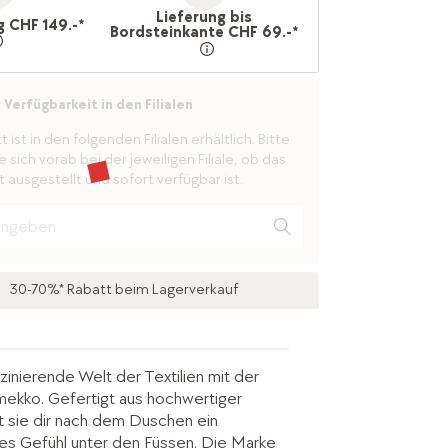
Lieferung bis
g CHF 149.-*
Bordsteinkante CHF 69.-*
Verfügbarkeit in den Filialen
ist in den folgenden Filialen erhältlich. Bitte
 sich vorab bei der jeweiligen Filiale, ob das
 ausgestellt und sofort verfügbar ist.
30-70%* Rabatt beim Lagerverkauf
zinierende Welt der Textilien mit der
ekko. Gefertigt aus hochwertiger
 sie dir nach dem Duschen ein
s Gefühl unter den Füssen. Die Marke