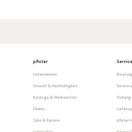
pfister
Servic
Unternehmen
Beratun
Umwelt & Nachhaltigkeit
Service 
Kataloge & Werbemittel
Vorhang
Filialen
Lieferu
Jobs & Karriere
pfister 
Lehrstellen
Interior