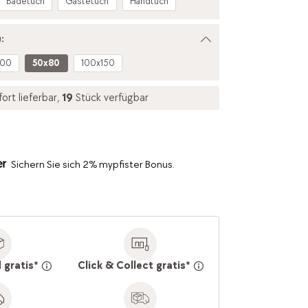
Badetuch
Gästetuch
Handtuch
:
100
50x80
100x150
fort lieferbar,
19
Stück verfügbar
Sichern Sie sich 2% mypfister Bonus.
 gratis*
Click & Collect gratis*