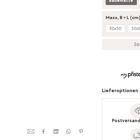
Badematte
Mass, B × L (cm)
30x50
50x
So
Lieferoptionen
Postversand