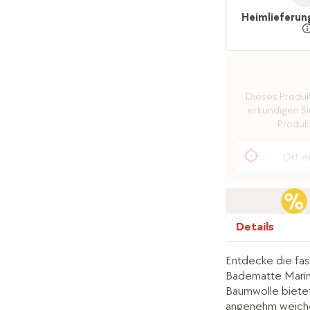
Heimlieferun
Dieses Produkt 
erkundigen Sie
Produkt
Details
Entdecke die fas
Badematte Marim
Baumwolle bietet
angenehm weiche