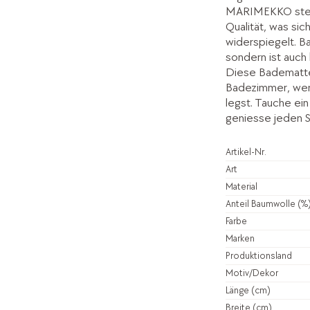
MARIMEKKO steht
Qualität, was si
widerspiegelt. Ba
sondern ist auch
Diese Badematte 
Badezimmer, wenn
legst. Tauche e
geniesse jeden Sc
Artikel-Nr.
Art
Material
Anteil Baumwolle (%
Farbe
Marken
Produktionsland
Motiv/Dekor
Länge (cm)
Breite (cm)