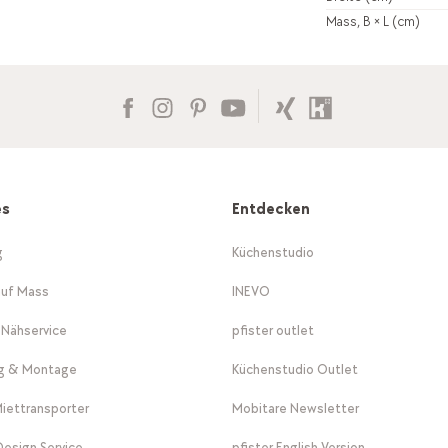
Mass, B × L (cm)
es
Entdecken
g
Küchenstudio
auf Mass
INEVO
-Nähservice
pfister outlet
ng & Montage
Küchenstudio Outlet
Miettransporter
Mobitare Newsletter
 Design Service
pfister English Version