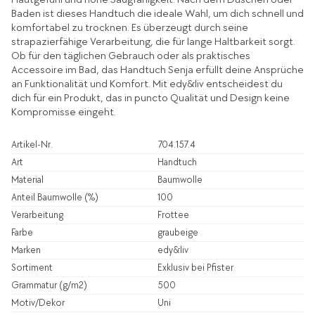
Baden ist dieses Handtuch die ideale Wahl, um dich schnell und
komfortabel zu trocknen. Es überzeugt durch seine
strapazierfähige Verarbeitung, die für lange Haltbarkeit sorgt.
Ob für den täglichen Gebrauch oder als praktisches
Accessoire im Bad, das Handtuch Senja erfüllt deine Ansprüche
an Funktionalität und Komfort. Mit edy&liv entscheidest du
dich für ein Produkt, das in puncto Qualität und Design keine
Kompromisse eingeht.
Artikel-Nr.
704.157.4
Art
Handtuch
Material
Baumwolle
Anteil Baumwolle (%)
100
Verarbeitung
Frottee
Farbe
graubeige
Marken
edy&liv
Sortiment
Exklusiv bei Pfister
Grammatur (g/m2)
500
Motiv/Dekor
Uni