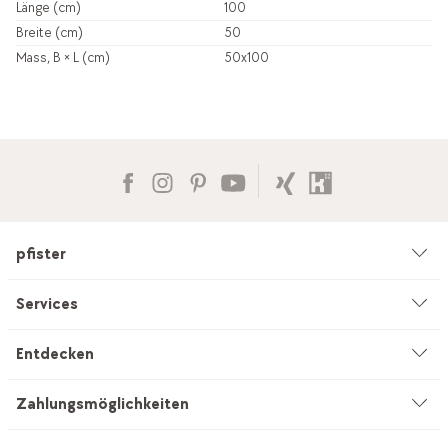
Länge (cm)
100
Breite (cm)
50
Mass, B × L (cm)
50x100
pfister
Unternehmen
Services
Umwelt & Nachhaltigkeit
Beratung
Entdecken
Kataloge & Werbemittel
Service auf Mass
Küchenstudio
Zahlungsmöglichkeiten
Filialen
Vorhang-Nähservice
INEVO