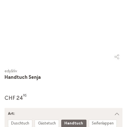
edy&liv
Handtuch Senja
95
CHF 24
Art:
Duschtuch
Gästetuch
Handtuch
Seifenlappen