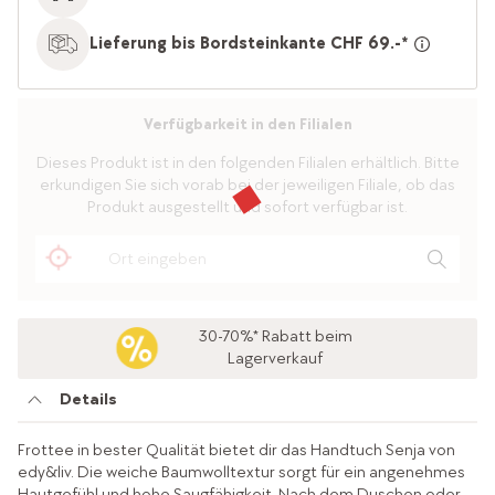
Lieferung bis Bordsteinkante CHF 69.-*
Verfügbarkeit in den Filialen
Dieses Produkt ist in den folgenden Filialen erhältlich. Bitte
erkundigen Sie sich vorab bei der jeweiligen Filiale, ob das
Produkt ausgestellt und sofort verfügbar ist.
30-70%* Rabatt beim
Lagerverkauf
Details
Frottee in bester Qualität bietet dir das Handtuch Senja von
edy&liv. Die weiche Baumwolltextur sorgt für ein angenehmes
Hautgefühl und hohe Saugfähigkeit. Nach dem Duschen oder