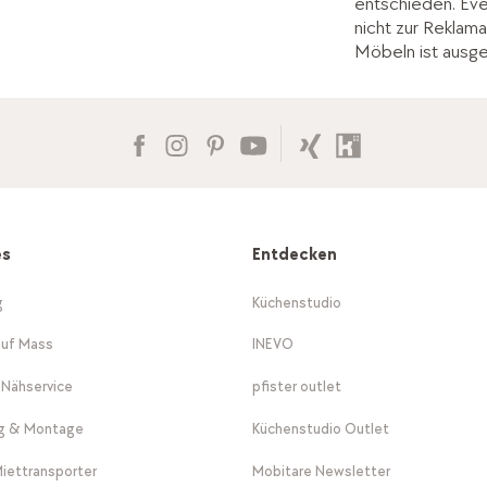
entschieden. Ev
nicht zur Reklama
Möbeln ist ausg
es
Entdecken
g
Küchenstudio
auf Mass
INEVO
-Nähservice
pfister outlet
ng & Montage
Küchenstudio Outlet
Miettransporter
Mobitare Newsletter