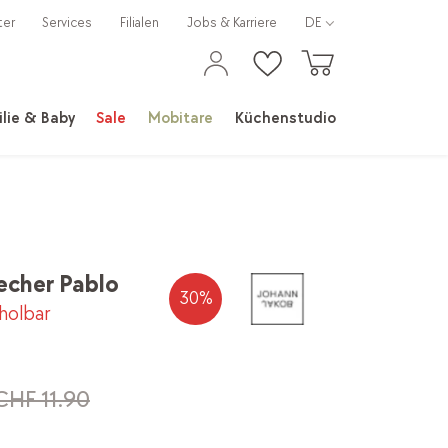
ter
Services
Filialen
Jobs & Karriere
DE
lie & Baby
Sale
Mobitare
Küchenstudio
cher Pablo
30
%
bholbar
CHF 11.90