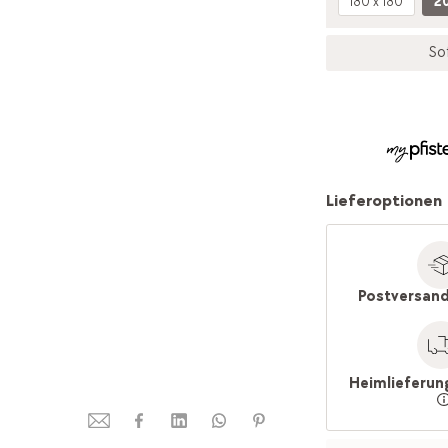
180 x 180
20
So
Lieferoptionen
Postversand
Heimlieferun