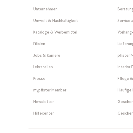
Unternehmen
Beratun
Umwelt & Nachhaltigkeit
Service 
Kataloge & Werbemittel
Vorhang
Filialen
Lieferu
Jobs & Karriere
pfister 
Lehrstellen
Interior
Presse
Pflege &
mypfister Member
Häufige 
Newsletter
Geschen
Hilfecenter
Geschen