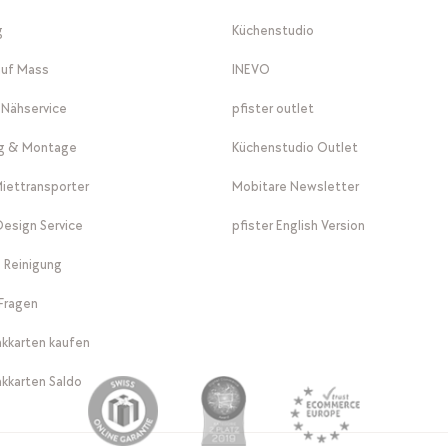
g
Küchenstudio
auf Mass
INEVO
-Nähservice
pfister outlet
ng & Montage
Küchenstudio Outlet
Miettransporter
Mobitare Newsletter
 Design Service
pfister English Version
 Reinigung
Fragen
kkarten kaufen
kkarten Saldo