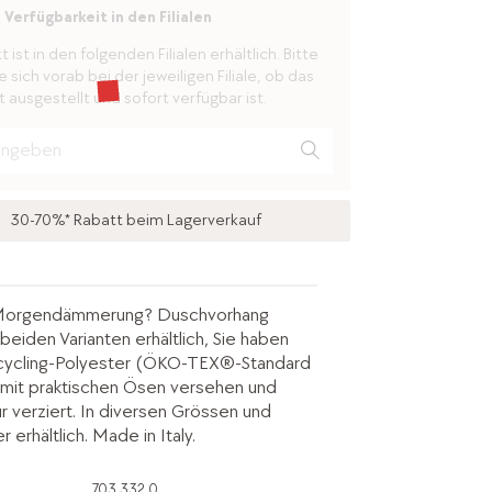
Verfügbarkeit in den Filialen
ist in den folgenden Filialen erhältlich. Bitte
 sich vorab bei der jeweiligen Filiale, ob das
 ausgestellt und sofort verfügbar ist.
30-70%* Rabatt beim Lagerverkauf
Morgendämmerung? Duschvorhang
eiden Varianten erhältlich, Sie haben
ecycling-Polyester (ÖKO-TEX®-Standard
, mit praktischen Ösen versehen und
r verziert. In diversen Grössen und
r erhältlich. Made in Italy.
703.332.0