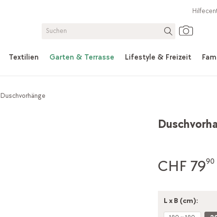
Hilfecen
Textilien
Garten & Terrasse
Lifestyle & Freizeit
Fami
Duschvorhänge
Duschvorha
CHF 79
90
L x B (cm):