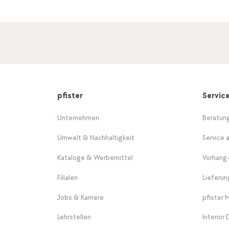
pfister
Servic
Unternehmen
Beratun
Umwelt & Nachhaltigkeit
Service 
Kataloge & Werbemittel
Vorhang
Filialen
Lieferu
Jobs & Karriere
pfister 
Lehrstellen
Interior