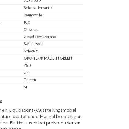
703.208.3
Schalbademantel
Baumwolle
)
100
01 weiss
weseta switzerland
Swiss Made
Schweiz
ÖKO-TEX® MADE IN GREEN
280
Uni
Damen
M
s
r ein Liquidations-/Ausstellungsmöbel
entuell bestehende Mängel berechtigen
tion. Ein Umtausch bei preisreduzierten