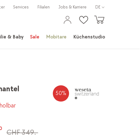
ter
Services
Filialen
Jobs & Karriere
DE
lie & Baby
Sale
Mobitare
Küchenstudio
mantel
50
%
bholbar
0
CHF 349.-