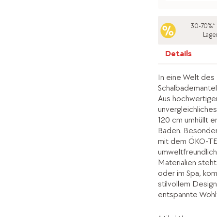
30-70%* 
Lage
Details
In eine Welt de
Schalbademantel 
Aus hochwertiger
unvergleichliches
120 cm umhüllt e
Baden. Besonders
mit dem ÖKO-TE
umweltfreundlich
Materialien steh
oder im Spa, komb
stilvollem Design
entspannte Wohl