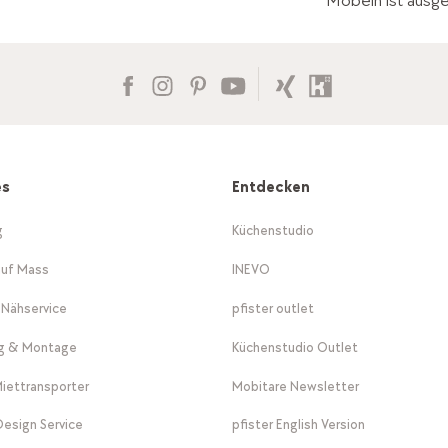
Möbeln ist ausg
es
Entdecken
g
Küchenstudio
auf Mass
INEVO
-Nähservice
pfister outlet
ng & Montage
Küchenstudio Outlet
Miettransporter
Mobitare Newsletter
 Design Service
pfister English Version