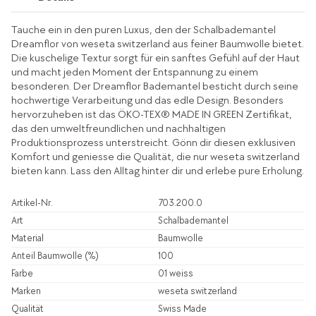
Tauche ein in den puren Luxus, den der Schalbademantel
Dreamflor von weseta switzerland aus feiner Baumwolle bietet.
Die kuschelige Textur sorgt für ein sanftes Gefühl auf der Haut
und macht jeden Moment der Entspannung zu einem
besonderen. Der Dreamflor Bademantel besticht durch seine
hochwertige Verarbeitung und das edle Design. Besonders
hervorzuheben ist das ÖKO-TEX® MADE IN GREEN Zertifikat,
das den umweltfreundlichen und nachhaltigen
Produktionsprozess unterstreicht. Gönn dir diesen exklusiven
Komfort und geniesse die Qualität, die nur weseta switzerland
bieten kann. Lass den Alltag hinter dir und erlebe pure Erholung.
Artikel-Nr.
703.200.0
Art
Schalbademantel
Material
Baumwolle
Anteil Baumwolle (%)
100
Farbe
01 weiss
Marken
weseta switzerland
Qualität
Swiss Made