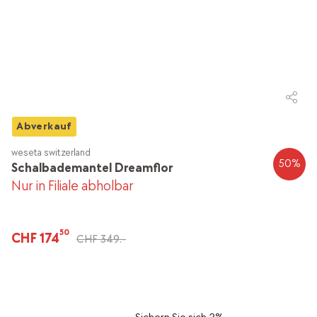
Abverkauf
weseta switzerland
50
%
Schalbademantel Dreamflor
Nur in Filiale abholbar
50
CHF 174
CHF 349.-