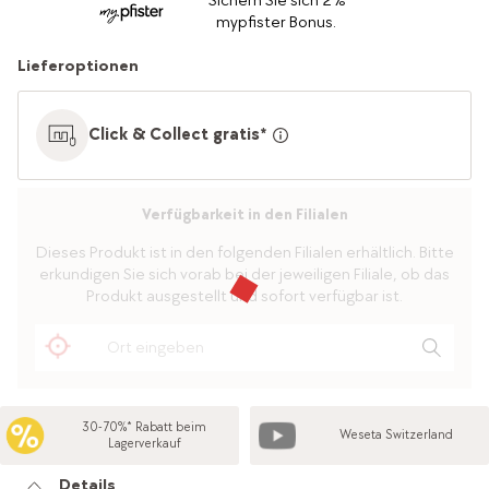
Sichern Sie sich 2%
mypfister Bonus.
Lieferoptionen
Click & Collect gratis*
Verfügbarkeit in den Filialen
Dieses Produkt ist in den folgenden Filialen erhältlich. Bitte
erkundigen Sie sich vorab bei der jeweiligen Filiale, ob das
Produkt ausgestellt und sofort verfügbar ist.
30-70%* Rabatt beim
Weseta Switzerland
Lagerverkauf
Details