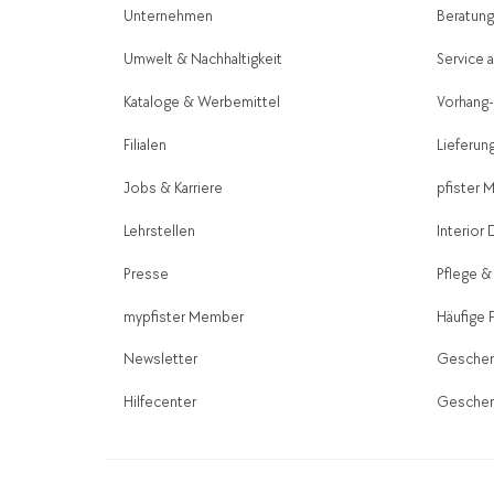
Unternehmen
Beratun
Umwelt & Nachhaltigkeit
Service 
Kataloge & Werbemittel
Vorhang
Filialen
Lieferun
Jobs & Karriere
pfister 
Lehrstellen
Interior
Presse
Pflege &
mypfister Member
Häufige 
Newsletter
Geschen
Hilfecenter
Geschen