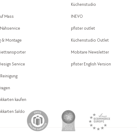
g
Küchenstudio
auf Mass
INEVO
-Nähservice
pfister outlet
g & Montage
Küchenstudio Outlet
Miettransporter
Mobitare Newsletter
 Design Service
pfister English Version
 Reinigung
Fragen
kkarten kaufen
kkarten Saldo