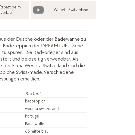
Rabatt beim
Weseta Switzerland
rverkauf
, aus der Dusche oder der Badewanne zu
en Badeteppich der DREAMTUFT-Serie
 zu spüren. Die Badvorleger sind aus
tellt und beidseitig verwendbar. Als
e der Firma Weseta Switzerland sind die
iche Swiss-made. Verschiedene
sungen erhältlich.
703.076.1
Badteppich
weseta switzerland
Portugal
Baumwolle
83 mittelblau