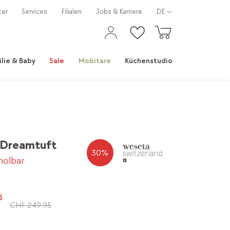
ter
Services
Filialen
Jobs & Karriere
DE
ilie & Baby
Sale
Mobitare
Küchenstudio
 Dreamtuft
30
%
bholbar
5
CHF 249.95