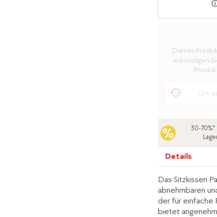
Dieses Produkt 
erkundigen Sie
Produkt
30-70%* 
Lage
Details
Das Sitzkissen P
abnehmbaren und
der für einfache 
bietet angenehmen