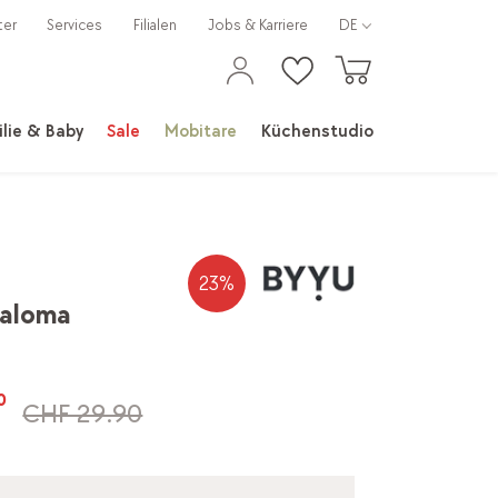
ter
Services
Filialen
Jobs & Karriere
DE
lie & Baby
Sale
Mobitare
Küchenstudio
23
%
Paloma
0
CHF 29.90