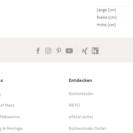
Länge (cm)
Breite (cm)
Höhe (cm)
es
Entdecken
g
Küchenstudio
auf Mass
INEVO
-Nähservice
pfister outlet
ng & Montage
Küchenstudio Outlet