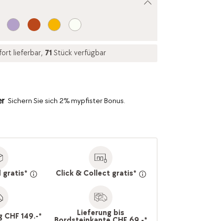
fort lieferbar,
71
Stück verfügbar
Sichern Sie sich 2% mypfister Bonus.
 gratis*
Click & Collect gratis*
Lieferung bis
g CHF 149.-*
Bordsteinkante CHF 69.-*