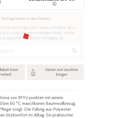
Verfügbarkeit in den Filialen
ist in den folgenden Filialen erhältlich. Bitte
 sich vorab bei der jeweiligen Filiale, ob das
 ausgestellt und sofort verfügbar ist.
Rabatt beim
Garten zum Leuchten
rverkauf
bringen
aloma von BYYU punktet mit einem
 bei 60 °C waschbaren Baumwollbezug,
Pflege sorgt. Die Füllung aus Polyester
 Sitzkomfort im Alltag. Ein praktischer