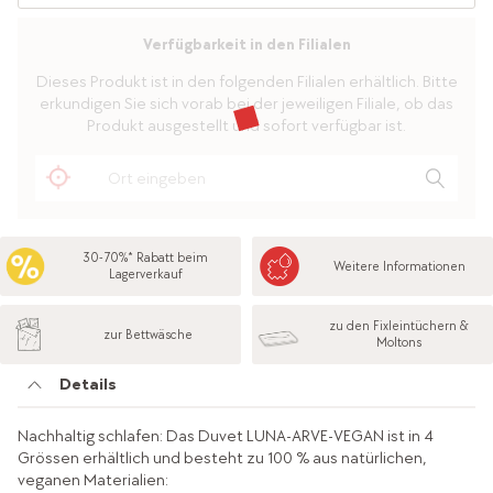
Verfügbarkeit in den Filialen
Dieses Produkt ist in den folgenden Filialen erhältlich. Bitte
erkundigen Sie sich vorab bei der jeweiligen Filiale, ob das
Produkt ausgestellt und sofort verfügbar ist.
30-70%* Rabatt beim
Weitere Informationen
Lagerverkauf
zu den Fixleintüchern &
zur Bettwäsche
Moltons
Details
Nachhaltig schlafen: Das Duvet LUNA-ARVE-VEGAN ist in 4
Grössen erhältlich und besteht zu 100 % aus natürlichen,
veganen Materialien: