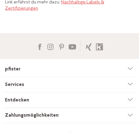
Link erfährst du mehr dazu:
Nachhaltige Labels &
Zertifizierungen
pfister
Unternehmen
Services
Umwelt & Nachhaltigkeit
Beratung
Entdecken
Kataloge & Werbemittel
Service auf Mass
Küchenstudio
Zahlungsmöglichkeiten
Filialen
Vorhang-Nähservice
INEVO
Jobs & Karriere
Lieferung & Montage
pfister outlet