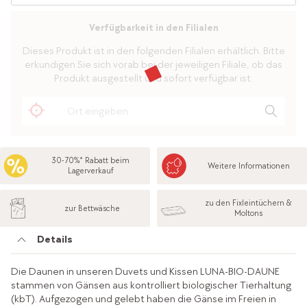
Verfügbarkeit in den Filialen
Dieses Produkt ist in den folgenden Filialen erhältlich. Bitte
erkundigen Sie sich vorab bei der jeweiligen Filiale, ob das
Produkt ausgestellt und sofort verfügbar ist.
30-70%* Rabatt beim
Weitere Informationen
Lagerverkauf
zu den Fixleintüchern &
zur Bettwäsche
Moltons
Details
Die Daunen in unseren Duvets und Kissen LUNA-BIO-DAUNE
stammen von Gänsen aus kontrolliert biologischer Tierhaltung
(kbT). Aufgezogen und gelebt haben die Gänse im Freien in