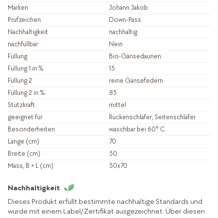
Marken
Johann Jakob
Prüfzeichen
Down-Pass
Nachhaltigkeit
nachhaltig
nachfüllbar
Nein
Füllung
Bio-Gänsedaunen
Füllung 1 in %
15
Füllung 2
reine Gänsefedern
Füllung 2 in %
85
Stützkraft
mittel
geeignet für
Rückenschläfer, Seitenschläfer
Besonderheiten
waschbar bei 60° C
Länge (cm)
70
Breite (cm)
50
Mass, B × L (cm)
50x70
Nachhaltigkeit
Dieses Produkt erfüllt bestimmte nachhaltige Standards und
wurde mit einem Label/Zertifikat ausgezeichnet. Über diesen