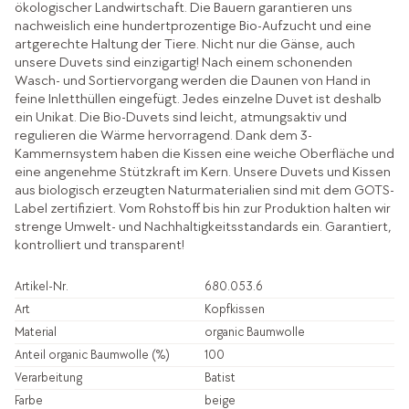
ökologischer Landwirtschaft. Die Bauern garantieren uns
nachweislich eine hundertprozentige Bio-Aufzucht und eine
artgerechte Haltung der Tiere. Nicht nur die Gänse, auch
unsere Duvets sind einzigartig! Nach einem schonenden
Wasch- und Sortiervorgang werden die Daunen von Hand in
feine Inletthüllen eingefügt. Jedes einzelne Duvet ist deshalb
ein Unikat. Die Bio-Duvets sind leicht, atmungsaktiv und
regulieren die Wärme hervorragend. Dank dem 3-
Kammernsystem haben die Kissen eine weiche Oberfläche und
eine angenehme Stützkraft im Kern. Unsere Duvets und Kissen
aus biologisch erzeugten Naturmaterialien sind mit dem GOTS-
Label zertifiziert. Vom Rohstoff bis hin zur Produktion halten wir
strenge Umwelt- und Nachhaltigkeitsstandards ein. Garantiert,
kontrolliert und transparent!
Artikel-Nr.
680.053.6
Art
Kopfkissen
Material
organic Baumwolle
Anteil organic Baumwolle (%)
100
Verarbeitung
Batist
Farbe
beige