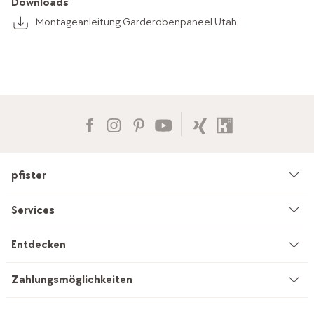
Downloads
Montageanleitung Garderobenpaneel Utah
pfister
Unternehmen
Services
Umwelt & Nachhaltigkeit
Beratung
Entdecken
Kataloge & Werbemittel
Service auf Mass
Küchenstudio
Zahlungsmöglichkeiten
Filialen
Vorhang-Nähservice
INEVO