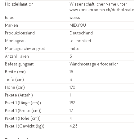
Holzdeklaration
Wissenschaftlicher Name unter
www.konsum.admin.ch/de/holzdatenb
Farbe
weiss
Marken
MID.YOU
Produktionsland
Deutschland
Montageart
teilmontiert
Montageschwierigkeit
mittel
Anzahl Haken
3
Befestigungsart
Wandmontage erforderlich
Breite (cm)
15
Tiefe (cm)
3
Höhe (cm)
170
Pakete (Anzahl)
1
Paket 1 (Länge (cm))
192
Paket 1 (Breite (cm))
17
Paket 1 (Höhe (cm))
4
Paket 1 (Gewicht (kg))
4.25