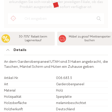
erkundigen Sie sich vorab bei der jeweiligen Filiale, ob das
Produkt ausgestellt und sofort verfügbar ist.
30-70%* Rabatt beim
Möbel zu gross? Miettransporter
Lagerverkauf
buchen
Details
An dem Garderobenpaneel UTAH sind 3 Haken angebracht, die
Taschen, Mäntel Schirm und Hüten ein Zuhause geben.
Artikel-Nr.
006.683.5
Art
Garderobenpaneel
Material
Holz
Holzqualität
Spanplatte
Holzoberfläche
melaminbeschichtet
Holzherkunft
Deutschland