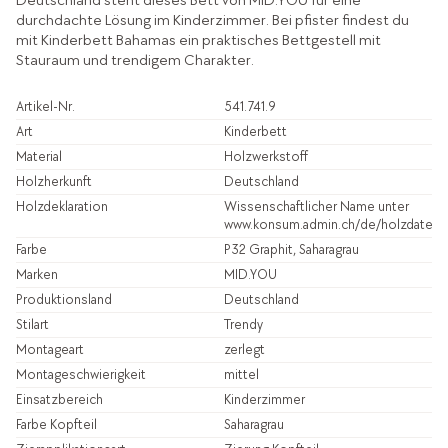
Deutschland steht dieses Bett von MID.YOU für eine
durchdachte Lösung im Kinderzimmer. Bei pfister findest du
mit Kinderbett Bahamas ein praktisches Bettgestell mit
Stauraum und trendigem Charakter.
Artikel-Nr.
541.741.9
Art
Kinderbett
Material
Holzwerkstoff
Holzherkunft
Deutschland
Holzdeklaration
Wissenschaftlicher Name unter
www.konsum.admin.ch/de/holzdatenb
Farbe
P32 Graphit, Saharagrau
Marken
MID.YOU
Produktionsland
Deutschland
Stilart
Trendy
Montageart
zerlegt
Montageschwierigkeit
mittel
Einsatzbereich
Kinderzimmer
Farbe Kopfteil
Saharagrau