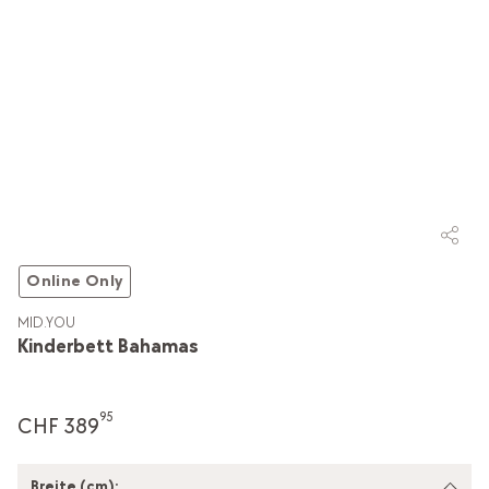
Online Only
MID.YOU
Kinderbett Bahamas
95
CHF 389
Breite (cm):