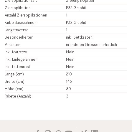
Zierapplikationsart
Zierung Kopfteil
Zierapplikation
P32 Graphit
Anzahl Zierapplikationen
1
Farbe Basisrahmen
P32 Graphit
Längstraverse
1
Besonderheiten
inkl. Bettkasten
Varianten
in anderen Grössen erhältlich
inkl. Matratze
Nein
inkl. Einlegerahmen
Nein
inkl. Lattenrost
Nein
Länge (cm)
210
Breite (cm)
146
Höhe (cm)
80
Pakete (Anzahl)
3