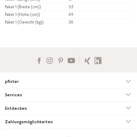
Paket 1 (Breite (cm))
53
Paket 1 (Höhe (cm))
69
Paket 1 (Gewicht (kg))
36
pfister
Unternehmen
Services
Umwelt & Nachhaltigkeit
Beratung
Entdecken
Kataloge & Werbemittel
Service auf Mass
Küchenstudio
Zahlungsmöglichkeiten
Filialen
Vorhang-Nähservice
INEVO