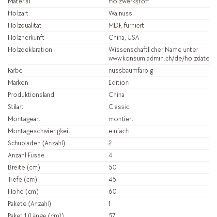
Material
Holzwerkstoff
Holzart
Walnuss
Holzqualität
MDF, furniert
Holzherkunft
China, USA
Holzdeklaration
Wissenschaftlicher Name unter
www.konsum.admin.ch/de/holzdatenb
Farbe
nussbaumfarbig
Marken
Edition
Produktionsland
China
Stilart
Classic
Montageart
montiert
Montageschwierigkeit
einfach
Schubladen (Anzahl)
2
Anzahl Füsse
4
Breite (cm)
50
Tiefe (cm)
45
Höhe (cm)
60
Pakete (Anzahl)
1
Paket 1 (Länge (cm))
57