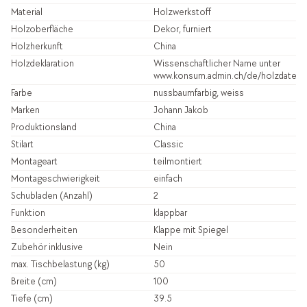
Material
Holzwerkstoff
Holzoberfläche
Dekor, furniert
Holzherkunft
China
Holzdeklaration
Wissenschaftlicher Name unter
www.konsum.admin.ch/de/holzdatenb
Farbe
nussbaumfarbig, weiss
Marken
Johann Jakob
Produktionsland
China
Stilart
Classic
Montageart
teilmontiert
Montageschwierigkeit
einfach
Schubladen (Anzahl)
2
Funktion
klappbar
Besonderheiten
Klappe mit Spiegel
Zubehör inklusive
Nein
max. Tischbelastung (kg)
50
Breite (cm)
100
Tiefe (cm)
39.5