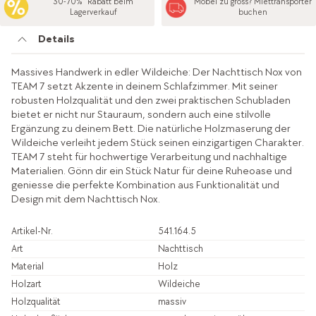
30-70%* Rabatt beim
Möbel zu gross? Miettransporter
Lagerverkauf
buchen
Details
Massives Handwerk in edler Wildeiche: Der Nachttisch Nox von
TEAM 7 setzt Akzente in deinem Schlafzimmer. Mit seiner
robusten Holzqualität und den zwei praktischen Schubladen
bietet er nicht nur Stauraum, sondern auch eine stilvolle
Ergänzung zu deinem Bett. Die natürliche Holzmaserung der
Wildeiche verleiht jedem Stück seinen einzigartigen Charakter.
TEAM 7 steht für hochwertige Verarbeitung und nachhaltige
Materialien. Gönn dir ein Stück Natur für deine Ruheoase und
geniesse die perfekte Kombination aus Funktionalität und
Design mit dem Nachttisch Nox.
Artikel-Nr.
541.164.5
Art
Nachttisch
Material
Holz
Holzart
Wildeiche
Holzqualität
massiv