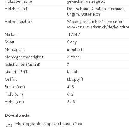
Holzoberfläche
gewachst, weissgeölt
Holzherkunft
Deutschland, Kroatien, Rumänien,
Ungarn, Österreich
Holzdeklaration
Wissenschaftlicher Name unter
www.konsum.admin.ch/de/holzdatenb
Marken
TEAM 7
Stilart
Cosy
Montageart
montiert
Montageschwierigkeit
einfach
Schubladen (Anzahl)
2
Material Griffe
Metall
Griffart
Klappgriff
Breite (cm)
41.8
Tiefe (cm)
61.2
Höhe (cm)
39.5
Downloads
Montageanleitung Nachttisch Nox