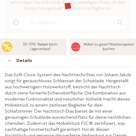
erkundigen Sie sich vorab bei der jeweiligen Filiale, ob das
Produkt ausgestellt und sofort verfügbar ist.
30-70%* Rabatt beim
Möbel zu gross? Miettransporter
Lagerverkauf
buchen
Details
Das Soft-Close-System des Nachttischs Elias von Johann Jakob
sorgt für geräuschloses Schliessen der Schublade. Hergestellt
aus hochwertigem Holzwerkstoff, besticht der Nachttisch
durch seine furnierte Eichenoberfläche. Die Kombination aus
moderner Funktionalität und natürlicher Ästhetik macht dieses
Möbelstück zu einem zeitlosen Begleiter für dein
Schlafzimmer. Der Nachttisch Elias bietet dir mit einer
geräumigen Schublade ausreichend Platz für deine nächtlichen
Utensilien. Zudem ist das Möbelstück FSC®-zertifiziert, was
nachhaltige Forstwirtschaft garantiert. Hol dir diesen
Nachttisch und geniesse die perfekte Verbindung aus Design