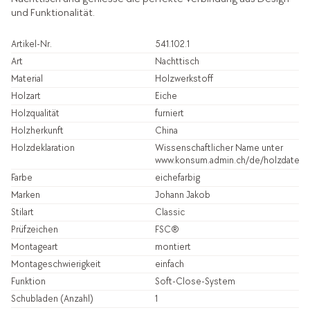
und Funktionalität.
Artikel-Nr.
541.102.1
Art
Nachttisch
Material
Holzwerkstoff
Holzart
Eiche
Holzqualität
furniert
Holzherkunft
China
Holzdeklaration
Wissenschaftlicher Name unter
www.konsum.admin.ch/de/holzdatenb
Farbe
eichefarbig
Marken
Johann Jakob
Stilart
Classic
Prüfzeichen
FSC®
Montageart
montiert
Montageschwierigkeit
einfach
Funktion
Soft-Close-System
Schubladen (Anzahl)
1