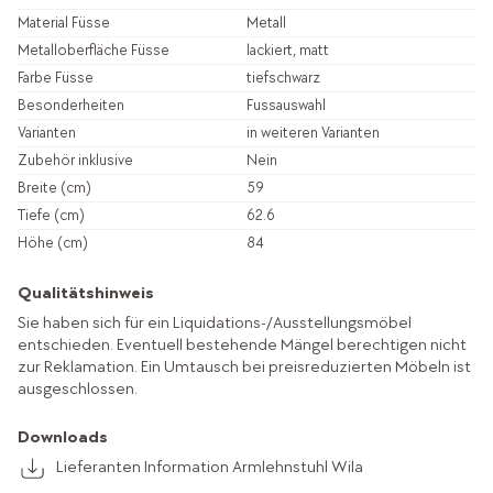
Material Füsse
Metall
Metalloberfläche Füsse
lackiert, matt
Farbe Füsse
tiefschwarz
Besonderheiten
Fussauswahl
Varianten
in weiteren Varianten
Zubehör inklusive
Nein
Breite (cm)
59
Tiefe (cm)
62.6
Höhe (cm)
84
Qualitätshinweis
Sie haben sich für ein Liquidations-/Ausstellungsmöbel
entschieden. Eventuell bestehende Mängel berechtigen nicht
zur Reklamation. Ein Umtausch bei preisreduzierten Möbeln ist
ausgeschlossen.
Downloads
Lieferanten Information Armlehnstuhl Wila