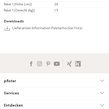
Paket 1 (Höhe (cm))
26
Paket 1 (Gewicht (kg))
1.9
Downloads
Lieferanten Information Polsterhocker Fritzi
pfister
Unternehmen
Services
Umwelt & Nachhaltigkeit
Beratung
Entdecken