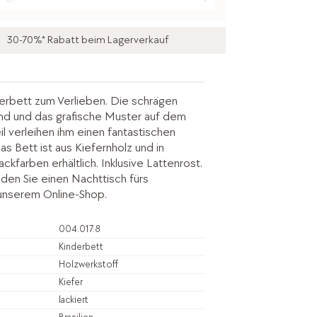
30-70%* Rabatt beim Lagerverkauf
derbett zum Verlieben. Die schrägen
nd und das grafische Muster auf dem
l verleihen ihm einen fantastischen
s Bett ist aus Kiefernholz und in
kfarben erhältlich. Inklusive Lattenrost.
den Sie einen Nachttisch fürs
unserem Online-Shop.
004.017.8
Kinderbett
Holzwerkstoff
Kiefer
lackiert