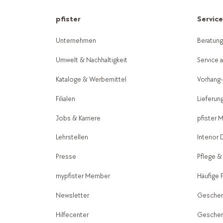
pfister
Servic
Unternehmen
Beratun
Umwelt & Nachhaltigkeit
Service 
Kataloge & Werbemittel
Vorhang
Filialen
Lieferun
Jobs & Karriere
pfister 
Lehrstellen
Interior
Presse
Pflege &
mypfister Member
Häufige 
Newsletter
Geschen
Hilfecenter
Geschen