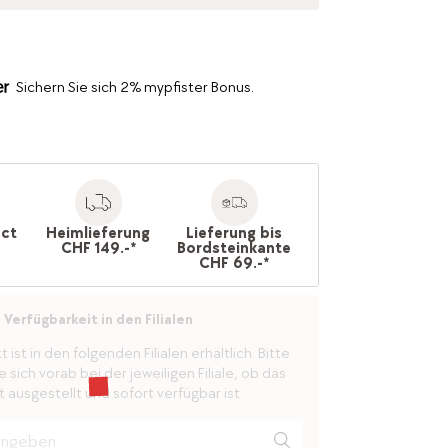
Sichern Sie sich 2% mypfister Bonus.
ect
Heimlieferung
Lieferung bis
CHF 149.-*
Bordsteinkante
CHF 69.-*
Verfügbarkeit in den Filialen
ist in den folgenden Filialen erhältlich. Bitte
 sich vorab bei der jeweiligen Filiale, ob das
 ausgestellt und sofort verfügbar ist.