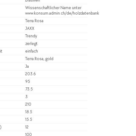
Brasilien
Wissenschaftlicher Name unter
www.konsum.admin.ch/de/holzdatenbank
Terra Rosa
JAXX
Trendy
zerlegt
it
einfach
Terra Rosa, gold
Ja
203.6
95
73.5
3
210
18.5
15.5
)
12
100