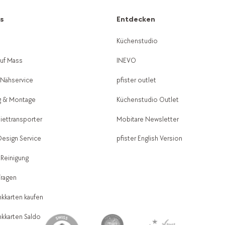
es
Entdecken
g
Küchenstudio
auf Mass
INEVO
-Nähservice
pfister outlet
g & Montage
Küchenstudio Outlet
Miettransporter
Mobitare Newsletter
 Design Service
pfister English Version
 Reinigung
Fragen
kkarten kaufen
kkarten Saldo