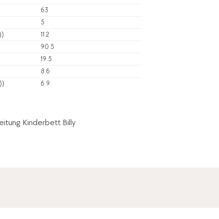
63
5
))
11.2
90.5
19.5
8.6
))
6.9
itung Kinderbett Billy