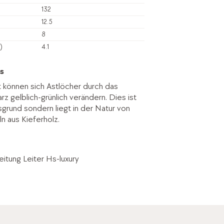
132
12.5
8
)
4.1
s
t können sich Astlöcher durch das
z gelblich-grünlich verändern. Dies ist
sgrund sondern liegt in der Natur von
 aus Kieferholz.
itung Leiter Hs-luxury