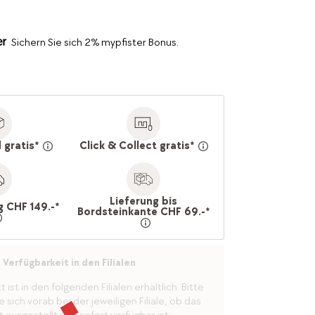
Sichern Sie sich 2% mypfister Bonus.
 gratis*
Click & Collect gratis*
Lieferung bis
g CHF 149.-*
Bordsteinkante CHF 69.-*
Verfügbarkeit in den Filialen
ist in den folgenden Filialen erhältlich. Bitte
 sich vorab bei der jeweiligen Filiale, ob das