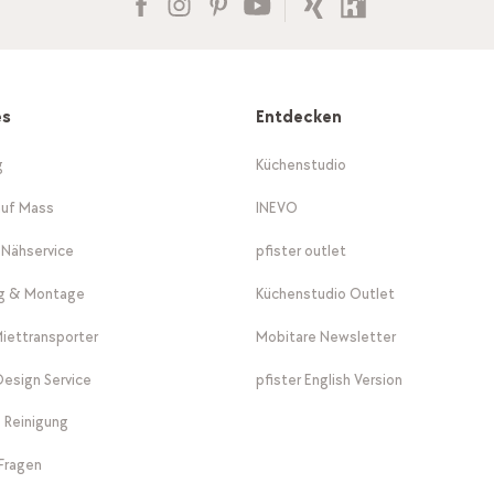
es
Entdecken
g
Küchenstudio
auf Mass
INEVO
-Nähservice
pfister outlet
ng & Montage
Küchenstudio Outlet
Miettransporter
Mobitare Newsletter
 Design Service
pfister English Version
 Reinigung
Fragen