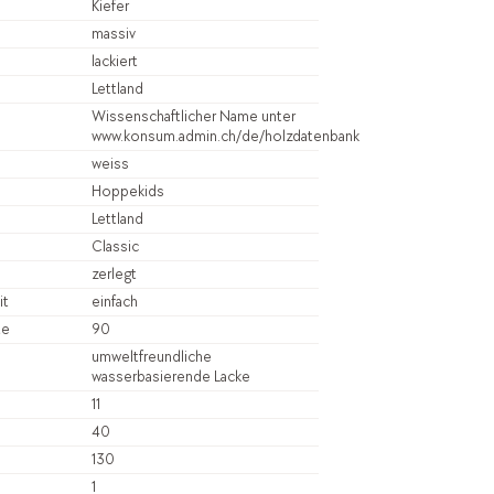
Kiefer
massiv
lackiert
Lettland
Wissenschaftlicher Name unter
www.konsum.admin.ch/de/holzdatenbank
weiss
Hoppekids
Lettland
Classic
zerlegt
it
einfach
te
90
umweltfreundliche
wasserbasierende Lacke
11
40
130
1