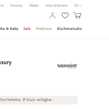
ter
Services
Filialen
Jobs & Karriere
DE
lie & Baby
Sale
Mobitare
Küchenstudio
uxury
fort lieferbar,
7
Stück verfügbar