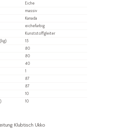
Eiche
massiv
)
Kanada
eichefarbig
Kunststoffgleiter
(kg)
15
80
80
40
1
87
87
10
)
10
itung Klubtisch Ukko