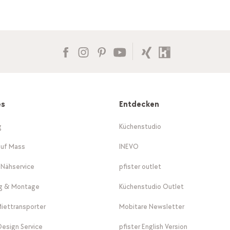
es
Entdecken
g
Küchenstudio
auf Mass
INEVO
-Nähservice
pfister outlet
ng & Montage
Küchenstudio Outlet
Miettransporter
Mobitare Newsletter
 Design Service
pfister English Version