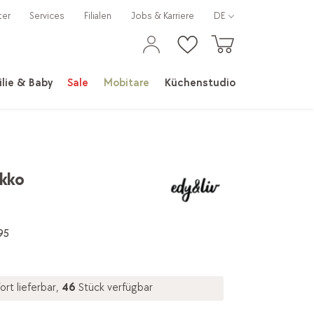
ter
Services
Filialen
Jobs & Karriere
DE
lie & Baby
Sale
Mobitare
Küchenstudio
Ukko
95
ort lieferbar,
46
Stück verfügbar