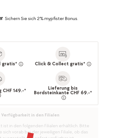
Sichern Sie sich 2% mypfister Bonus.
 gratis*
Click & Collect gratis*
Lieferung bis
g CHF 149.-*
Bordsteinkante CHF 69.-*
Verfügbarkeit in den Filialen
ist in den folgenden Filialen erhältlich. Bitte
 sich vorab bei der jeweiligen Filiale, ob das