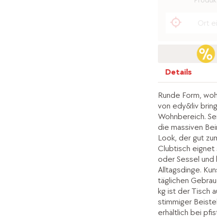
Produkt
Details
Runde Form, wohn
von edy&liv bring
Wohnbereich. Sei
die massiven Bei
Look, der gut zu
Clubtisch eignet
oder Sessel und b
Alltagsdinge. Ku
täglichen Gebrauc
kg ist der Tisch 
stimmiger Beistel
erhältlich bei pfis