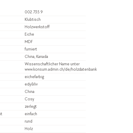
002.735.9
Klubtisch
Holzwerkstoff
Eiche
MDF
furniert
China, Kanada
Wissenschaftlicher Name unter
www.konsum.admin.ch/de/holzdatenbank
eichefarbig
edy&liv
China
Cosy
zerlegt
it
einfach
rund
Holz