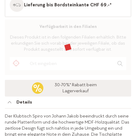
Lieferung bis Bordsteinkante CHF 69.-*
Verfügbarkeit in den Filialen
Dieses Produkt ist in den folgenden Filialen erhältlich. Bitte
erkundigen Sie sich vorab bei der jeweiligen Filiale, ob das
Produkt ausgestellt und sofort verfügbar ist.
30-70%* Rabatt beim
Lagerverkauf
Details
Der Klubtisch Spiro von Johann Jakob beeindruckt durch seine
runde Plattenform und die hochwertige MDF-Holzqualität. Das
zeitlose Design fügt sich nahtlos in jede Umgebung ein und
bringt eine elegante Note in dein Zuhause. Die Tischplatte