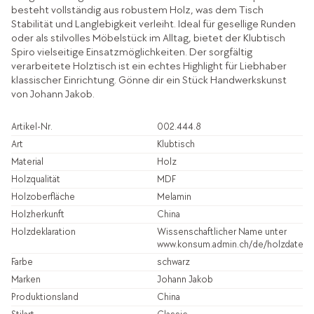
besteht vollständig aus robustem Holz, was dem Tisch
Stabilität und Langlebigkeit verleiht. Ideal für gesellige Runden
oder als stilvolles Möbelstück im Alltag, bietet der Klubtisch
Spiro vielseitige Einsatzmöglichkeiten. Der sorgfältig
verarbeitete Holztisch ist ein echtes Highlight für Liebhaber
klassischer Einrichtung. Gönne dir ein Stück Handwerkskunst
von Johann Jakob.
Artikel-Nr.
002.444.8
Art
Klubtisch
Material
Holz
Holzqualität
MDF
Holzoberfläche
Melamin
Holzherkunft
China
Holzdeklaration
Wissenschaftlicher Name unter
www.konsum.admin.ch/de/holzdatenb
Farbe
schwarz
Marken
Johann Jakob
Produktionsland
China