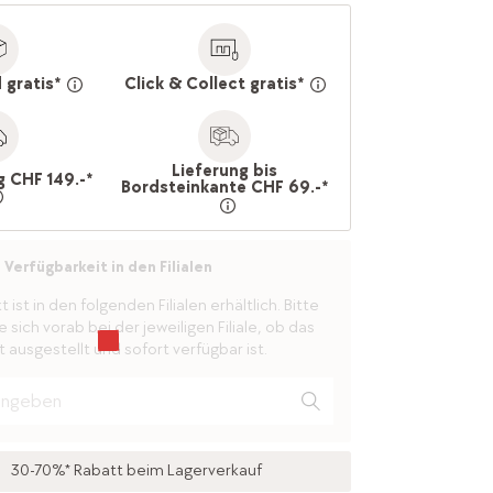
 gratis*
Click & Collect gratis*
Lieferung bis
g CHF 149.-*
Bordsteinkante CHF 69.-*
Verfügbarkeit in den Filialen
ist in den folgenden Filialen erhältlich. Bitte
 sich vorab bei der jeweiligen Filiale, ob das
 ausgestellt und sofort verfügbar ist.
30-70%* Rabatt beim Lagerverkauf