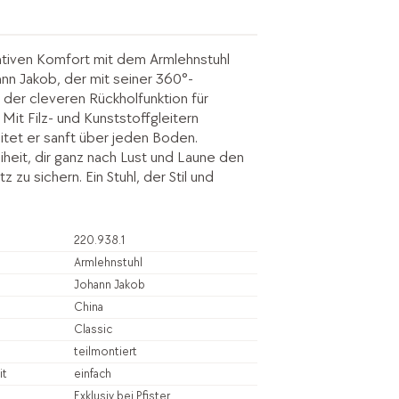
ativen Komfort mit dem Armlehnstuhl
nn Jakob, der mit seiner 360°-
 der cleveren Rückholfunktion für
Mit Filz- und Kunststoffgleitern
itet er sanft über jeden Boden.
iheit, dir ganz nach Lust und Laune den
z zu sichern. Ein Stuhl, der Stil und
220.938.1
Armlehnstuhl
Johann Jakob
China
Classic
teilmontiert
it
einfach
Exklusiv bei Pfister