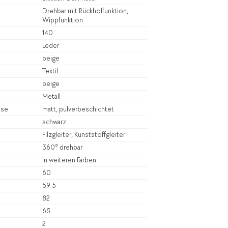
Drehbar mit Rückholfunktion,
Wippfunktion
140
Leder
beige
Textil
beige
Metall
sse
matt, pulverbeschichtet
schwarz
Filzgleiter, Kunststoffgleiter
360° drehbar
in weiteren Farben
60
59.5
82
65
2