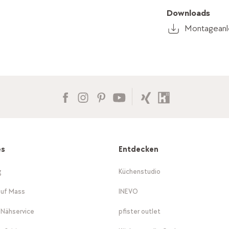
Downloads
Montageanle
es
Entdecken
g
Küchenstudio
auf Mass
INEVO
-Nähservice
pfister outlet