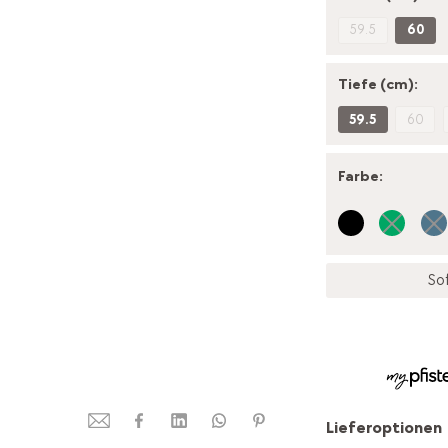
59.5
60
Tiefe (cm):
59.5
60
Farbe
:
Sof
Lieferoptionen