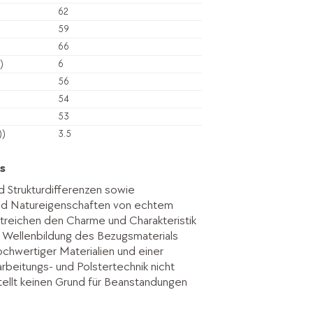
62
59
66
)
6
56
54
53
))
3.5
s
d Strukturdifferenzen sowie
ind Natureigenschaften von echtem
treichen den Charme und Charakteristik
. Wellenbildung des Bezugsmaterials
hochwertiger Materialien und einer
rbeitungs- und Polstertechnik nicht
ellt keinen Grund für Beanstandungen