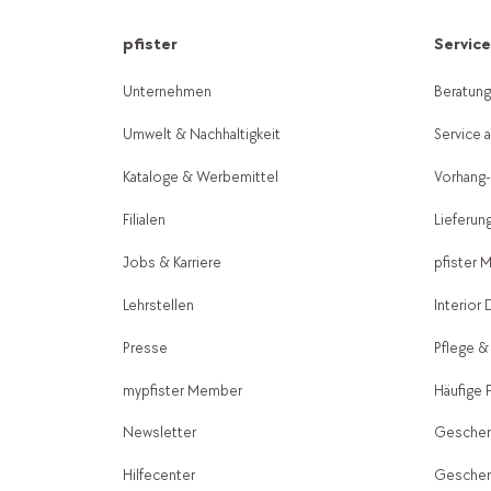
pfister
Servic
Unternehmen
Beratun
Umwelt & Nachhaltigkeit
Service 
Kataloge & Werbemittel
Vorhang
Filialen
Lieferun
Jobs & Karriere
pfister 
Lehrstellen
Interior
Presse
Pflege &
mypfister Member
Häufige 
Newsletter
Geschen
Hilfecenter
Geschen