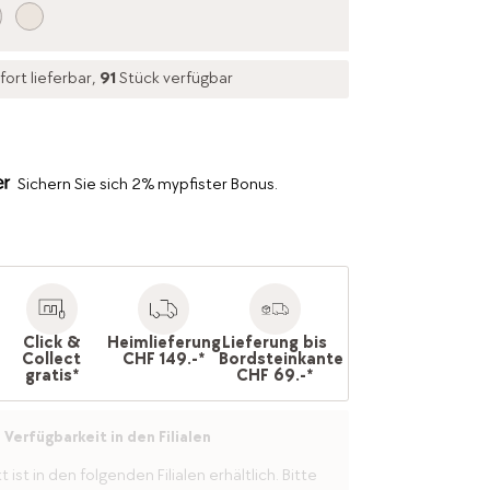
fort lieferbar,
91
Stück verfügbar
Sichern Sie sich 2% mypfister Bonus.
Click &
Heimlieferung
Lieferung bis
Collect
CHF 149.-*
Bordsteinkante
gratis*
CHF 69.-*
Verfügbarkeit in den Filialen
ist in den folgenden Filialen erhältlich. Bitte