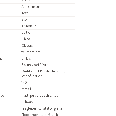
220.937.1
Armlehnstuhl
Textil
Stoff
grünbraun
Edition
China
Classic
teilmontiert
it
einfach
Exklusiv bei Pfister
Drehbar mit Rückholfunktion,
Wippfunktion
140
Metall
sse
matt, pulverbeschichtet
schwarz
Filzgleiter, Kunststoffgleiter
Fleckenschutz erhältlich