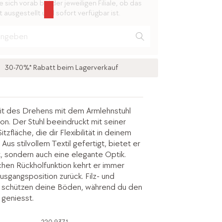
 sich vorab bei der jeweiligen Filiale, ob das
 ausgestellt und sofort verfügbar ist.
30-70%* Rabatt beim Lagerverkauf
eit des Drehens mit dem Armlehnstuhl
on. Der Stuhl beeindruckt mit seiner
tzfläche, die dir Flexibilität in deinem
Aus stilvollem Textil gefertigt, bietet er
t, sondern auch eine elegante Optik.
chen Rückholfunktion kehrt er immer
usgangsposition zurück. Filz- und
r schützen deine Böden, während du den
 geniesst.