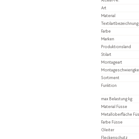
Artikel-Nr.
Art
Material
Textilartbezeichnung
Farbe
Marken
Produktionsland
Stilart
Montageart
Montageschwierigke
Sortiment
Funktion
max Belastung kg
Material Füsse
Metalloberfläche Fü
Farbe Füsse
Gleiter
Fleckenschutz