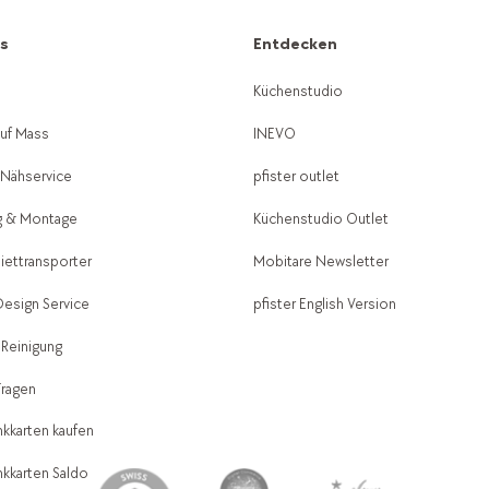
es
Entdecken
g
Küchenstudio
auf Mass
INEVO
-Nähservice
pfister outlet
g & Montage
Küchenstudio Outlet
Miettransporter
Mobitare Newsletter
 Design Service
pfister English Version
 Reinigung
Fragen
kkarten kaufen
kkarten Saldo