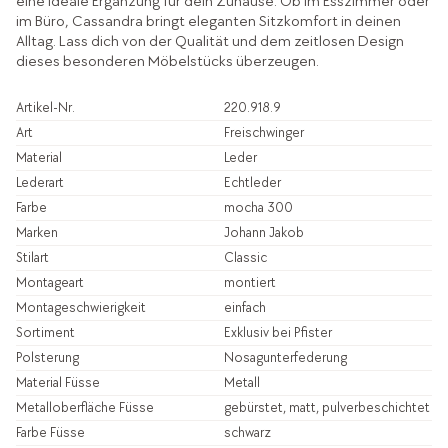
eine ideale Ergänzung für dein Zuhause. Ob im Esszimmer oder
im Büro, Cassandra bringt eleganten Sitzkomfort in deinen
Alltag. Lass dich von der Qualität und dem zeitlosen Design
dieses besonderen Möbelstücks überzeugen.
Artikel-Nr.
220.918.9
Art
Freischwinger
Material
Leder
Lederart
Echtleder
Farbe
mocha 300
Marken
Johann Jakob
Stilart
Classic
Montageart
montiert
Montageschwierigkeit
einfach
Sortiment
Exklusiv bei Pfister
Polsterung
Nosagunterfederung
Material Füsse
Metall
Metalloberfläche Füsse
gebürstet, matt, pulverbeschichtet
Farbe Füsse
schwarz