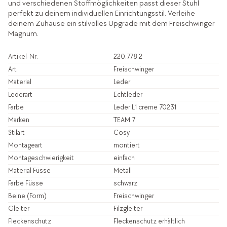
und verschiedenen Stoffmöglichkeiten passt dieser Stuhl
perfekt zu deinem individuellen Einrichtungsstil. Verleihe
deinem Zuhause ein stilvolles Upgrade mit dem Freischwinger
Magnum.
Artikel-Nr.
220.778.2
Art
Freischwinger
Material
Leder
Lederart
Echtleder
Farbe
Leder L1 creme 70231
Marken
TEAM 7
Stilart
Cosy
Montageart
montiert
Montageschwierigkeit
einfach
Material Füsse
Metall
Farbe Füsse
schwarz
Beine (Form)
Freischwinger
Gleiter
Filzgleiter
Fleckenschutz
Fleckenschutz erhältlich