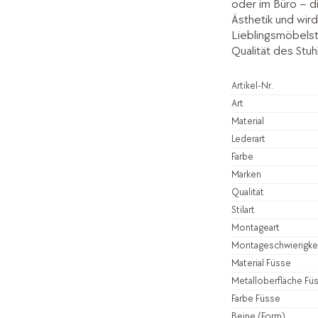
oder im Büro – di
Ästhetik und wir
Lieblingsmöbels
Qualität des Stuh
Artikel-Nr.
Art
Material
Lederart
Farbe
Marken
Qualität
Stilart
Montageart
Montageschwierigke
Material Füsse
Metalloberfläche Fü
Farbe Füsse
Beine (Form)