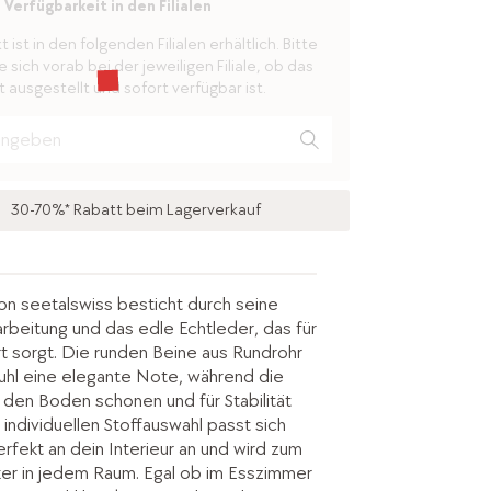
Verfügbarkeit in den Filialen
ist in den folgenden Filialen erhältlich. Bitte
 sich vorab bei der jeweiligen Filiale, ob das
 ausgestellt und sofort verfügbar ist.
30-70%* Rabatt beim Lagerverkauf
von seetalswiss besticht durch seine
rbeitung und das edle Echtleder, das für
t sorgt. Die runden Beine aus Rundrohr
uhl eine elegante Note, während die
r den Boden schonen und für Stabilität
individuellen Stoffauswahl passt sich
erfekt an dein Interieur an und wird zum
cker in jedem Raum. Egal ob im Esszimmer