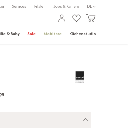
ter
Services
Filialen
Jobs & Karriere
DE
ilie & Baby
Sale
Mobitare
Küchenstudio
95