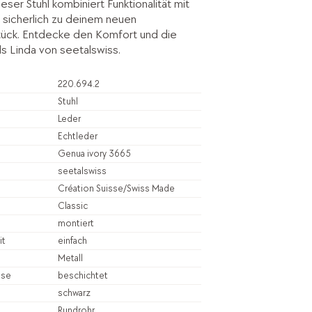
eser Stuhl kombiniert Funktionalität mit
d sicherlich zu deinem neuen
tück. Entdecke den Komfort und die
ls Linda von seetalswiss.
220.694.2
Stuhl
Leder
Echtleder
Genua ivory 3665
seetalswiss
Création Suisse/Swiss Made
Classic
montiert
it
einfach
Metall
sse
beschichtet
schwarz
Rundrohr