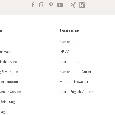
es
Entdecken
g
Küchenstudio
auf Mass
INEVO
-Nähservice
pfister outlet
g & Montage
Küchenstudio Outlet
Miettransporter
Mobitare Newsletter
 Design Service
pfister English Version
 Reinigung
Fragen