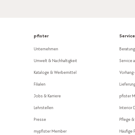
pfister
Servic
Unternehmen
Beratun
Umwelt & Nachhaltigkeit
Service 
Kataloge & Werbemittel
Vorhang
Filialen
Lieferun
Jobs & Karriere
pfister 
Lehrstellen
Interior
Presse
Pflege &
mypfister Member
Häufige 