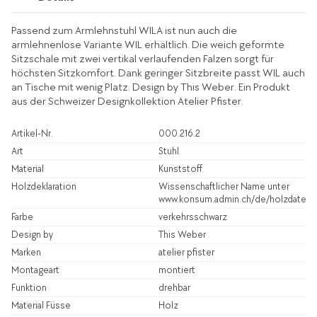
Passend zum Armlehnstuhl WILA ist nun auch die
armlehnenlose Variante WIL erhältlich. Die weich geformte
Sitzschale mit zwei vertikal verlaufenden Falzen sorgt für
höchsten Sitzkomfort. Dank geringer Sitzbreite passt WIL auch
an Tische mit wenig Platz. Design by This Weber. Ein Produkt
aus der Schweizer Designkollektion Atelier Pfister.
Artikel-Nr.
000.216.2
Art
Stuhl
Material
Kunststoff
Holzdeklaration
Wissenschaftlicher Name unter
www.konsum.admin.ch/de/holzdatenb
Farbe
verkehrsschwarz
Design by
This Weber
Marken
atelier pfister
Montageart
montiert
Funktion
drehbar
Material Füsse
Holz