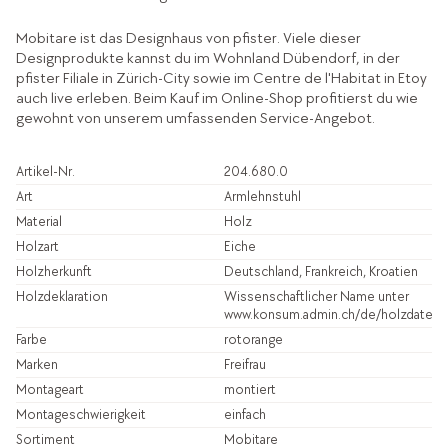
Mobitare ist das Designhaus von pfister. Viele dieser
Designprodukte kannst du im Wohnland Dübendorf, in der
pfister Filiale in Zürich-City sowie im Centre de l'Habitat in Etoy
auch live erleben. Beim Kauf im Online-Shop profitierst du wie
gewohnt von unserem umfassenden Service-Angebot.
Artikel-Nr.
204.680.0
Art
Armlehnstuhl
Material
Holz
Holzart
Eiche
Holzherkunft
Deutschland, Frankreich, Kroatien
Holzdeklaration
Wissenschaftlicher Name unter
www.konsum.admin.ch/de/holzdatenb
Farbe
rotorange
Marken
Freifrau
Montageart
montiert
Montageschwierigkeit
einfach
Sortiment
Mobitare