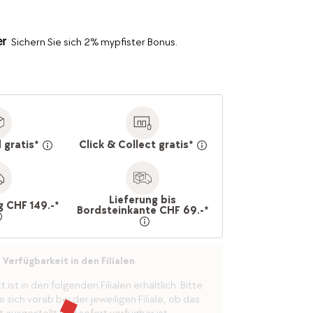
Sichern Sie sich 2% mypfister Bonus.
 gratis*
Click & Collect gratis*
Lieferung bis
g CHF 149.-*
Bordsteinkante CHF 69.-*
Verfügbarkeit in den Filialen
ist in den folgenden Filialen erhältlich. Bitte
 sich vorab bei der jeweiligen Filiale, ob das