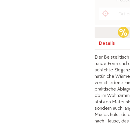
Produkt
Details
Der Beistelltisc
runde Form und 
schlichte Elegan
natürliche Wärme
verschiedene Einr
praktische Ablage
ob im Wohnzimmer
stabilen Material
sondern auch lang
Muubs holst du d
nach Hause, das F