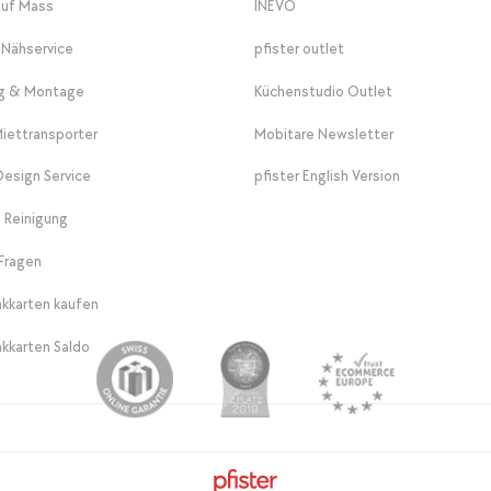
auf Mass
INEVO
-Nähservice
pfister outlet
ng & Montage
Küchenstudio Outlet
Miettransporter
Mobitare Newsletter
 Design Service
pfister English Version
 Reinigung
Fragen
kkarten kaufen
kkarten Saldo