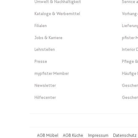
Umwelt & Nachhaltigkeit
Service 
Kataloge & Werbemittel
Vorhang
Filialen
Lieferu
Jobs & Karriere
pfister 
Lehrstellen
Interior
Presse
Pflege &
mypfister Member
Häufige 
Newsletter
Geschen
Hilfecenter
Geschen
AGB Möbel
AGB Küche
Impressum
Datenschutz