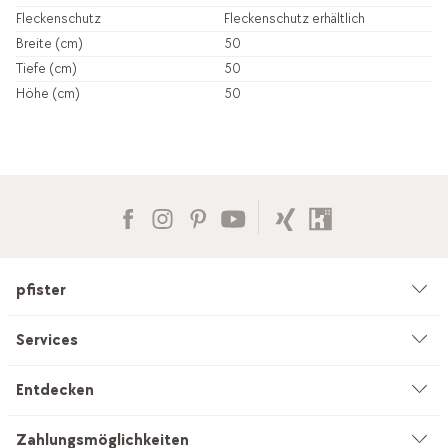
Fleckenschutz
Fleckenschutz erhältlich
Breite (cm)
50
Tiefe (cm)
50
Höhe (cm)
50
pfister
Unternehmen
Services
Umwelt & Nachhaltigkeit
Beratung
Entdecken
Kataloge & Werbemittel
Service auf Mass
Küchenstudio
Zahlungsmöglichkeiten