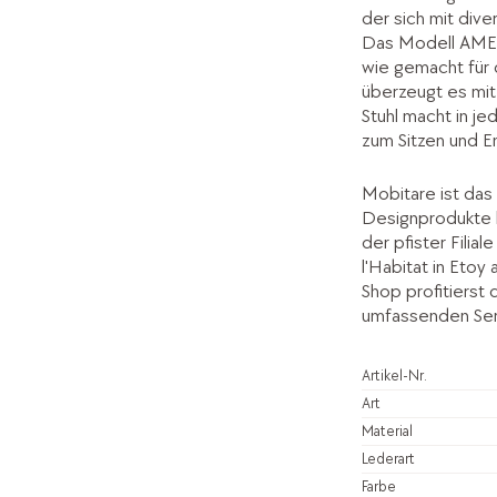
der sich mit dive
Das Modell AMEL
wie gemacht für 
überzeugt es mit
Stuhl macht in je
zum Sitzen und E
Mobitare ist das 
Designprodukte 
der pfister Filia
l'Habitat in Etoy
Shop profitierst
umfassenden Ser
Artikel-Nr.
Art
Material
Lederart
Farbe