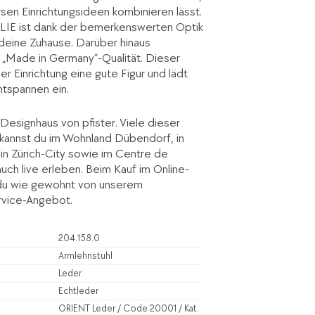
rsen Einrichtungsideen kombinieren lässt.
IE ist dank der bemerkenswerten Optik
deine Zuhause. Darüber hinaus
 „Made in Germany“-Qualität. Dieser
der Einrichtung eine gute Figur und lädt
ntspannen ein.
Designhaus von pfister. Viele dieser
kannst du im Wohnland Dübendorf, in
le in Zürich-City sowie im Centre de
 auch live erleben. Beim Kauf im Online-
 du wie gewohnt von unserem
vice-Angebot.
204.158.0
Armlehnstuhl
Leder
Echtleder
ORIENT Leder / Code 20001 / Kat.