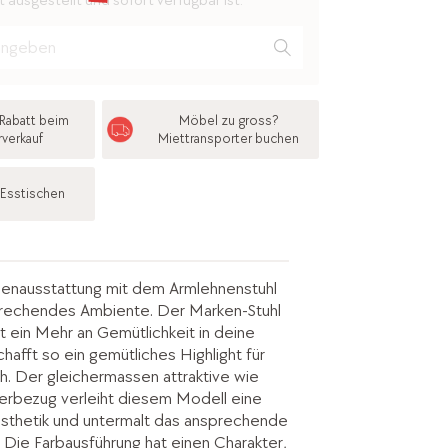
 ausgestellt und sofort verfügbar ist.
Rabatt beim
Möbel zu gross?
rverkauf
Miettransporter buchen
 Esstischen
nnenausstattung mit dem Armlehnenstuhl
rechendes Ambiente. Der Marken-Stuhl
gt ein Mehr an Gemütlichkeit in deine
chafft so ein gemütliches Highlight für
. Der gleichermassen attraktive wie
erbezug verleiht diesem Modell eine
ästhetik und untermalt das ansprechende
 Die Farbausführung hat einen Charakter,