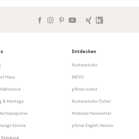
es
Entdecken
g
Küchenstudio
auf Mass
INEVO
-Nähservice
pfister outlet
ng & Montage
Küchenstudio Outlet
Miettransporter
Mobitare Newsletter
 Design Service
pfister English Version
 Reinigung