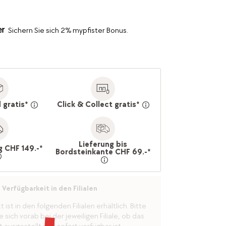
Sichern Sie sich 2% mypfister Bonus.
 gratis*
Click & Collect gratis*
Lieferung bis
g CHF 149.-*
Bordsteinkante CHF 69.-*
Verfügbarkeit in den Filialen
ist in den folgenden Filialen erhältlich. Bitte
 sich vorab bei der jeweiligen Filiale, ob das