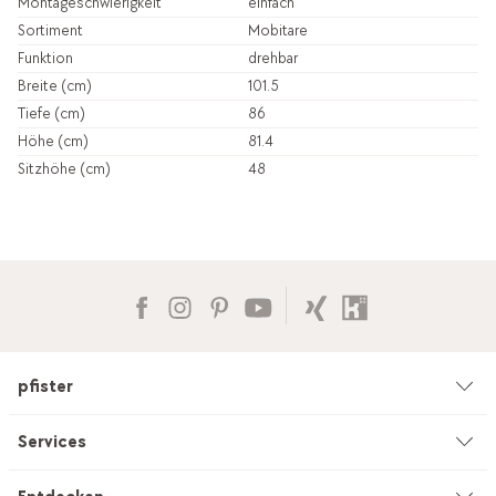
Montageschwierigkeit
einfach
Sortiment
Mobitare
Funktion
drehbar
Breite (cm)
101.5
Tiefe (cm)
86
Höhe (cm)
81.4
Sitzhöhe (cm)
48
pfister
Unternehmen
Services
Umwelt & Nachhaltigkeit
Beratung