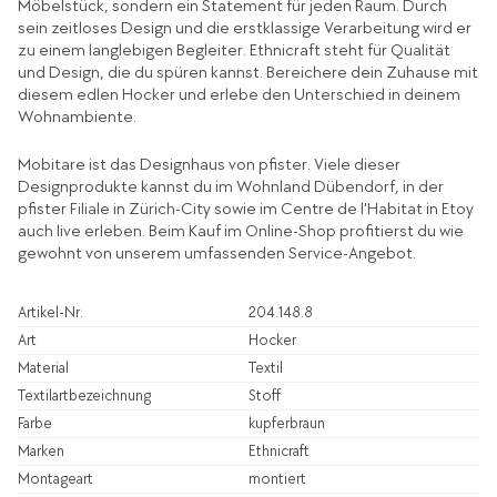
Möbelstück, sondern ein Statement für jeden Raum. Durch
sein zeitloses Design und die erstklassige Verarbeitung wird er
zu einem langlebigen Begleiter. Ethnicraft steht für Qualität
und Design, die du spüren kannst. Bereichere dein Zuhause mit
diesem edlen Hocker und erlebe den Unterschied in deinem
Wohnambiente.
Mobitare ist das Designhaus von pfister. Viele dieser
Designprodukte kannst du im Wohnland Dübendorf, in der
pfister Filiale in Zürich-City sowie im Centre de l'Habitat in Etoy
auch live erleben. Beim Kauf im Online-Shop profitierst du wie
gewohnt von unserem umfassenden Service-Angebot.
Artikel-Nr.
204.148.8
Art
Hocker
Material
Textil
Textilartbezeichnung
Stoff
Farbe
kupferbraun
Marken
Ethnicraft
Montageart
montiert