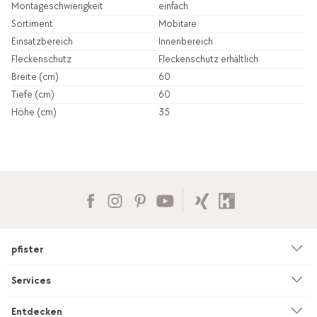
Montageschwierigkeit
einfach
Sortiment
Mobitare
Einsatzbereich
Innenbereich
Fleckenschutz
Fleckenschutz erhältlich
Breite (cm)
60
Tiefe (cm)
60
Höhe (cm)
35
pfister
Unternehmen
Services
Umwelt & Nachhaltigkeit
Beratung
Entdecken