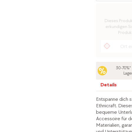
Dieses Produkt 
erkundigen Sie
Produkt
30-70%* 
Lage
Details
Entspanne dich s
Ethnicraft. Diese
bequeme Unterlag
Accessoire für d
Materialien, gara
und Unterstützu