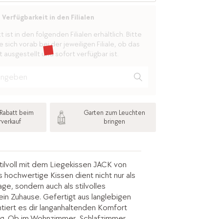
Verfügbarkeit in den Filialen
ist in den folgenden Filialen erhältlich. Bitte
 sich vorab bei der jeweiligen Filiale, ob das
 ausgestellt und sofort verfügbar ist.
Rabatt beim
Garten zum Leuchten
rverkauf
bringen
tilvoll mit dem Liegekissen JACK von
s hochwertige Kissen dient nicht nur als
e, sondern auch als stilvolles
ein Zuhause. Gefertigt aus langlebigen
ntiert es dir langanhaltenden Komfort
ng. Ob im Wohnzimmer, Schlafzimmer