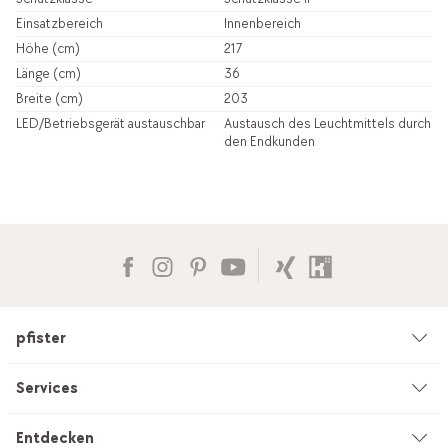
Einsatzbereich
Innenbereich
Höhe (cm)
217
Länge (cm)
36
Breite (cm)
203
LED/Betriebsgerät austauschbar
Austausch des Leuchtmittels durch
den Endkunden
pfister
Unternehmen
Services
Umwelt & Nachhaltigkeit
Beratung
Entdecken