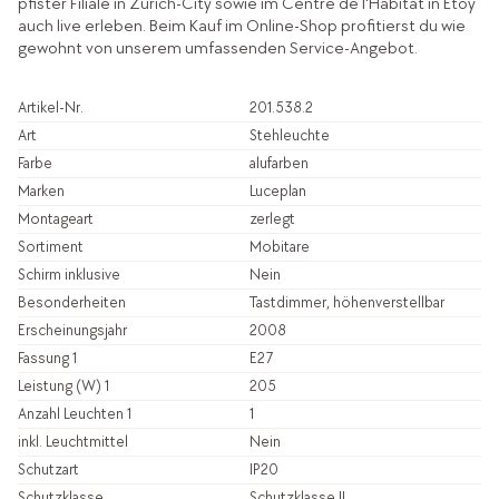
pfister Filiale in Zürich-City sowie im Centre de l'Habitat in Etoy
auch live erleben. Beim Kauf im Online-Shop profitierst du wie
gewohnt von unserem umfassenden Service-Angebot.
Artikel-Nr.
201.538.2
Art
Stehleuchte
Farbe
alufarben
Marken
Luceplan
Montageart
zerlegt
Sortiment
Mobitare
Schirm inklusive
Nein
Besonderheiten
Tastdimmer, höhenverstellbar
Erscheinungsjahr
2008
Fassung 1
E27
Leistung (W) 1
205
Anzahl Leuchten 1
1
inkl. Leuchtmittel
Nein
Schutzart
IP20
Schutzklasse
Schutzklasse II