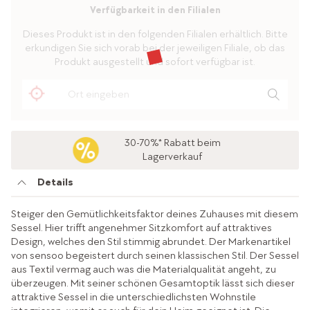
Verfügbarkeit in den Filialen
Dieses Produkt ist in den folgenden Filialen erhältlich. Bitte
erkundigen Sie sich vorab bei der jeweiligen Filiale, ob das
Produkt ausgestellt und sofort verfügbar ist.
30-70%* Rabatt beim
Lagerverkauf
Details
Steiger den Gemütlichkeitsfaktor deines Zuhauses mit diesem
Sessel. Hier trifft angenehmer Sitzkomfort auf attraktives
Design, welches den Stil stimmig abrundet. Der Markenartikel
von sensoo begeistert durch seinen klassischen Stil. Der Sessel
aus Textil vermag auch was die Materialqualität angeht, zu
überzeugen. Mit seiner schönen Gesamtoptik lässt sich dieser
attraktive Sessel in die unterschiedlichsten Wohnstile