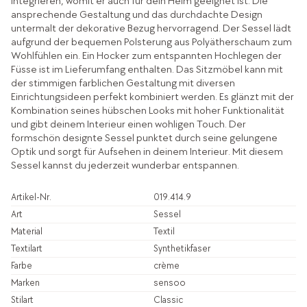
integrieren, womit er auch für dein Heim geeignet ist. Die
ansprechende Gestaltung und das durchdachte Design
untermalt der dekorative Bezug hervorragend. Der Sessel lädt
aufgrund der bequemen Polsterung aus Polyätherschaum zum
Wohlfühlen ein. Ein Hocker zum entspannten Hochlegen der
Füsse ist im Lieferumfang enthalten. Das Sitzmöbel kann mit
der stimmigen farblichen Gestaltung mit diversen
Einrichtungsideen perfekt kombiniert werden. Es glänzt mit der
Kombination seines hübschen Looks mit hoher Funktionalität
und gibt deinem Interieur einen wohligen Touch. Der
formschön designte Sessel punktet durch seine gelungene
Optik und sorgt für Aufsehen in deinem Interieur. Mit diesem
Sessel kannst du jederzeit wunderbar entspannen.
Artikel-Nr.
019.414.9
Art
Sessel
Material
Textil
Textilart
Synthetikfaser
Farbe
crème
Marken
sensoo
Stilart
Classic