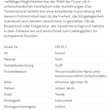
vielfältige Möglichkeiten bei der Wahl der Füsse, ob in
unterschiedlichen Holzfarben oder Ausführungen. Das
Textilmaterial verleiht ihm eine einladende Ausstrahlung. Mit
diesem Polstermöbel hast du die Freiheit, die Sitzgelegenheit
individuell nach deinem Geschmack zu gestalten. Ob als
Einzelstück oder Eckgarnitur, der Sessel Nova fügt sich nahtlos
in dein Zuhause ein und wird schnell zum Lieblingsplatz für
entspannte Stunden.
Artikel-Nr.
019.111.3
Art
Sessel
Material
Textil
Textilartbezeichnung
Stoff
Holzdeklaration
Wissenschaftlicher Name unter
www.konsum.admin.ch/de/holzdatenb
Farbe
Attractive light blue 06
Marken
Johann Jakob
Stilart
Trendy
Montageart
teilmontiert
Montageschwierigkeit
einfach