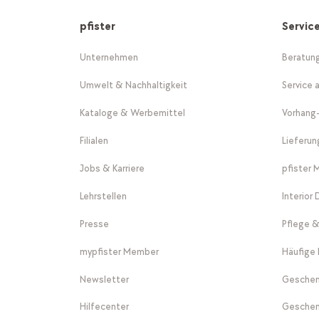
pfister
Servic
Unternehmen
Beratun
Umwelt & Nachhaltigkeit
Service 
Kataloge & Werbemittel
Vorhang
Filialen
Lieferu
Jobs & Karriere
pfister 
Lehrstellen
Interior
Presse
Pflege &
mypfister Member
Häufige 
Newsletter
Geschen
Hilfecenter
Geschen