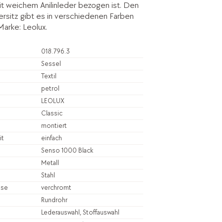
t weichem Anilinleder bezogen ist. Den
sitz gibt es in verschiedenen Farben
Marke: Leolux.
018.796.3
Sessel
Textil
petrol
LEOLUX
Classic
montiert
it
einfach
Senso 1000 Black
Metall
Stahl
sse
verchromt
Rundrohr
Lederauswahl, Stoffauswahl