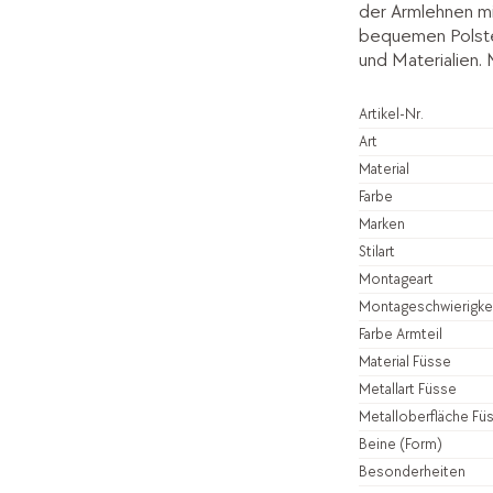
der Armlehnen mi
bequemen Polster
und Materialien. 
Artikel-Nr.
Art
Material
Farbe
Marken
Stilart
Montageart
Montageschwierigke
Farbe Armteil
Material Füsse
Metallart Füsse
Metalloberfläche Fü
Beine (Form)
Besonderheiten