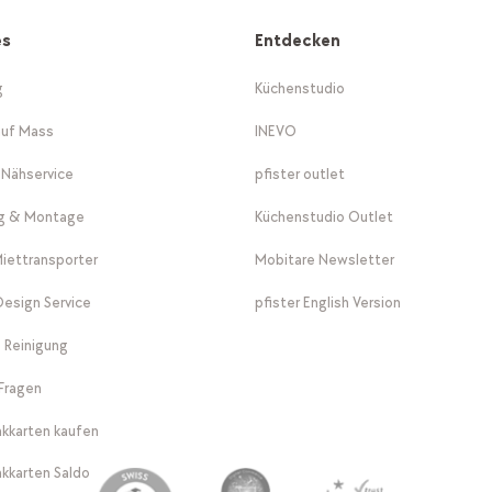
es
Entdecken
g
Küchenstudio
auf Mass
INEVO
-Nähservice
pfister outlet
ng & Montage
Küchenstudio Outlet
Miettransporter
Mobitare Newsletter
 Design Service
pfister English Version
 Reinigung
Fragen
kkarten kaufen
kkarten Saldo