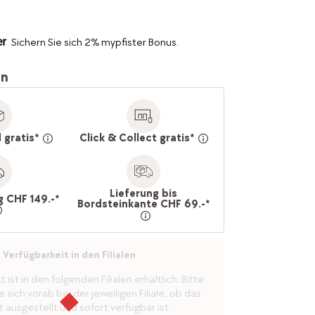
Sichern Sie sich 2% mypfister Bonus.
en
 gratis*
Click & Collect gratis*
Lieferung bis
g CHF 149.-*
Bordsteinkante CHF 69.-*
Verfügbarkeit in den Filialen
ist in den folgenden Filialen erhältlich. Bitte
 sich vorab bei der jeweiligen Filiale, ob das
 ausgestellt und sofort verfügbar ist.