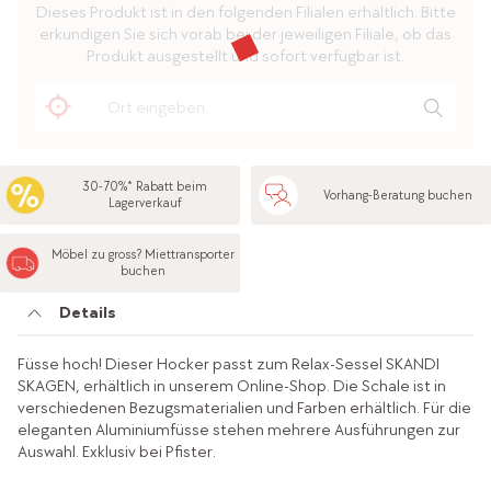
Dieses Produkt ist in den folgenden Filialen erhältlich. Bitte
erkundigen Sie sich vorab bei der jeweiligen Filiale, ob das
Produkt ausgestellt und sofort verfügbar ist.
30-70%* Rabatt beim
Vorhang-Beratung buchen
Lagerverkauf
Möbel zu gross? Miettransporter
buchen
Details
Füsse hoch! Dieser Hocker passt zum Relax-Sessel SKANDI
SKAGEN, erhältlich in unserem Online-Shop. Die Schale ist in
verschiedenen Bezugsmaterialien und Farben erhältlich. Für die
eleganten Aluminiumfüsse stehen mehrere Ausführungen zur
Auswahl. Exklusiv bei Pfister.