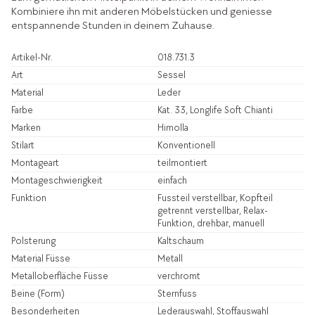
Kombiniere ihn mit anderen Möbelstücken und geniesse
entspannende Stunden in deinem Zuhause.
Artikel-Nr.
018.731.3
Art
Sessel
Material
Leder
Farbe
Kat. 33, Longlife Soft Chianti
Marken
Himolla
Stilart
Konventionell
Montageart
teilmontiert
Montageschwierigkeit
einfach
Funktion
Fussteil verstellbar, Kopfteil
getrennt verstellbar, Relax-
Funktion, drehbar, manuell
Polsterung
Kaltschaum
Material Füsse
Metall
Metalloberfläche Füsse
verchromt
Beine (Form)
Sternfuss
Besonderheiten
Lederauswahl, Stoffauswahl