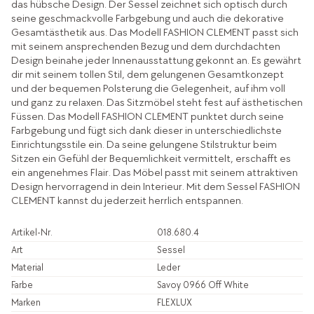
das hübsche Design. Der Sessel zeichnet sich optisch durch
seine geschmackvolle Farbgebung und auch die dekorative
Gesamtästhetik aus. Das Modell FASHION CLEMENT passt sich
mit seinem ansprechenden Bezug und dem durchdachten
Design beinahe jeder Innenausstattung gekonnt an. Es gewährt
dir mit seinem tollen Stil, dem gelungenen Gesamtkonzept
und der bequemen Polsterung die Gelegenheit, auf ihm voll
und ganz zu relaxen. Das Sitzmöbel steht fest auf ästhetischen
Füssen. Das Modell FASHION CLEMENT punktet durch seine
Farbgebung und fügt sich dank dieser in unterschiedlichste
Einrichtungsstile ein. Da seine gelungene Stilstruktur beim
Sitzen ein Gefühl der Bequemlichkeit vermittelt, erschafft es
ein angenehmes Flair. Das Möbel passt mit seinem attraktiven
Design hervorragend in dein Interieur. Mit dem Sessel FASHION
CLEMENT kannst du jederzeit herrlich entspannen.
Artikel-Nr.
018.680.4
Art
Sessel
Material
Leder
Farbe
Savoy 0966 Off White
Marken
FLEXLUX