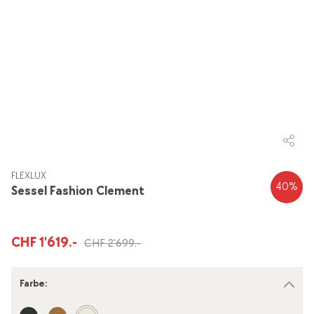
FLEXLUX
40
%
Sessel Fashion Clement
CHF 1'619.-
CHF 2'699.-
Farbe
: