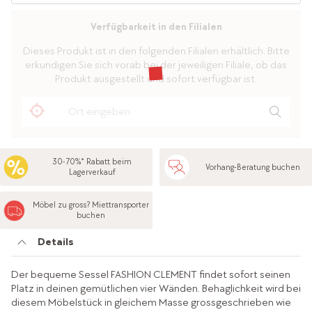
Verfügbarkeit in den Filialen
Dieses Produkt ist in den folgenden Filialen erhältlich. Bitte
erkundigen Sie sich vorab bei der jeweiligen Filiale, ob das
Produkt ausgestellt und sofort verfügbar ist.
30-70%* Rabatt beim
Vorhang-Beratung buchen
Lagerverkauf
Möbel zu gross? Miettransporter
buchen
Details
Der bequeme Sessel FASHION CLEMENT findet sofort seinen
Platz in deinen gemütlichen vier Wänden. Behaglichkeit wird bei
diesem Möbelstück in gleichem Masse grossgeschrieben wie