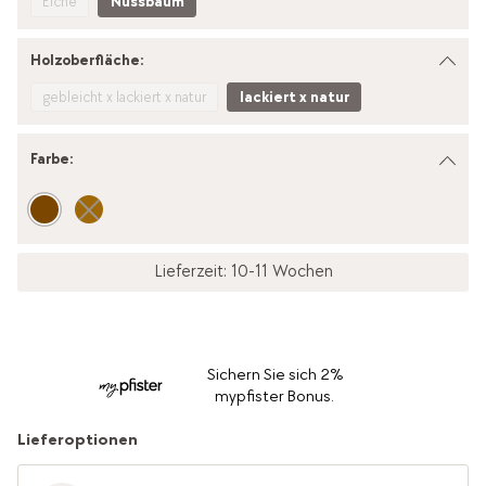
Eiche
Nussbaum
Holzoberfläche:
gebleicht x lackiert x natur
lackiert x natur
Farbe
:
Lieferzeit: 10-11 Wochen
Sichern Sie sich 2%
mypfister Bonus.
Lieferoptionen