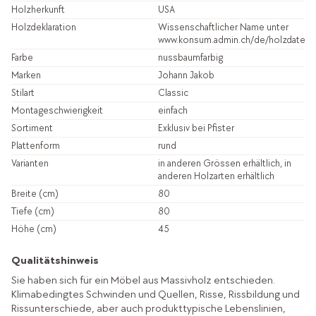
Holzherkunft
USA
Holzdeklaration
Wissenschaftlicher Name unter
www.konsum.admin.ch/de/holzdatenb
Farbe
nussbaumfarbig
Marken
Johann Jakob
Stilart
Classic
Montageschwierigkeit
einfach
Sortiment
Exklusiv bei Pfister
Plattenform
rund
Varianten
in anderen Grössen erhältlich, in
anderen Holzarten erhältlich
Breite (cm)
80
Tiefe (cm)
80
Höhe (cm)
45
Qualitätshinweis
Sie haben sich für ein Möbel aus Massivholz entschieden.
Klimabedingtes Schwinden und Quellen, Risse, Rissbildung und
Rissunterschiede, aber auch produkttypische Lebenslinien,