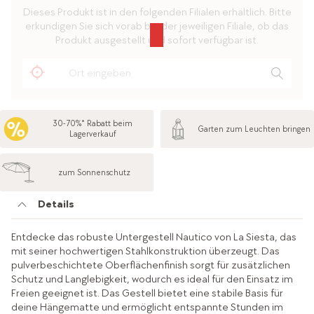
Dieses Produkt ist in den folgenden Filialen erhältlich. Bitte
erkundigen Sie sich vorab bei der jeweiligen Filiale, ob das
Produkt ausgestellt und sofort verfügbar ist.
30-70%* Rabatt beim
Garten zum Leuchten bringen
Lagerverkauf
zum Sonnenschutz
Details
Entdecke das robuste Untergestell Nautico von La Siesta, das
mit seiner hochwertigen Stahlkonstruktion überzeugt. Das
pulverbeschichtete Oberflächenfinish sorgt für zusätzlichen
Schutz und Langlebigkeit, wodurch es ideal für den Einsatz im
Freien geeignet ist. Das Gestell bietet eine stabile Basis für
deine Hängematte und ermöglicht entspannte Stunden im