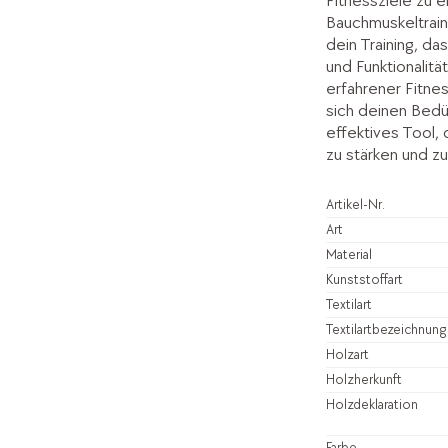
Fitnessziele zu 
Bauchmuskeltraine
dein Training, da
und Funktionalitä
erfahrener Fitnes
sich deinen Bedü
effektives Tool, 
zu stärken und zu
Artikel-Nr.
Art
Material
Kunststoffart
Textilart
Textilartbezeichnung
Holzart
Holzherkunft
Holzdeklaration
Farbe