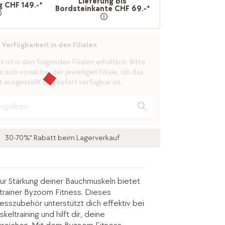
Lieferung bis
g CHF 149.-*
Bordsteinkante CHF 69.-*
Verfügbarkeit in den Filialen
ist in den folgenden Filialen erhältlich. Bitte
 sich vorab bei der jeweiligen Filiale, ob das
 ausgestellt und sofort verfügbar ist.
30-70%* Rabatt beim Lagerverkauf
r Stärkung deiner Bauchmuskeln bietet
rainer Byzoom Fitness. Dieses
esszubehör unterstützt dich effektiv bei
ltraining und hilft dir, deine