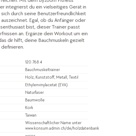
erreichen. Mit dem Byzoom Fitness
r integrierst du ein vielseitiges Gerät in
s sich durch seine Benutzerfreundlichkeit
t auszeichnet. Egal, ob du Anfänger oder
senthusiast bist, dieser Trainer passt
rfnissen an. Ergänze dein Workout um ein
das dir hilft, deine Bauchmuskeln gezielt
 definieren.
120.768.4
Bauchmuskeltrainer
Holz, Kunststoff, Metall, Textil
Ethylenvinylacetat (EVA)
Naturfaser
Baumwolle
Kork
Taiwan
Wissenschaftlicher Name unter
www.konsum.admin.ch/de/holzdatenbank
weiss