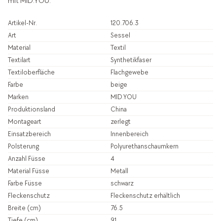
mit MID.YOU.
Artikel-Nr.
120.706.3
Art
Sessel
Material
Textil
Textilart
Synthetikfaser
Textiloberfläche
Flachgewebe
Farbe
beige
Marken
MID.YOU
Produktionsland
China
Montageart
zerlegt
Einsatzbereich
Innenbereich
Polsterung
Polyurethanschaumkern
Anzahl Füsse
4
Material Füsse
Metall
Farbe Füsse
schwarz
Fleckenschutz
Fleckenschutz erhältlich
Breite (cm)
76.5
Tiefe (cm)
91