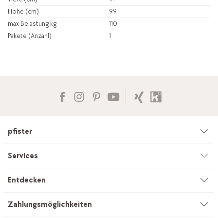
Höhe (cm)
99
max Belastung kg
110
Pakete (Anzahl)
1
pfister
Unternehmen
Services
Umwelt & Nachhaltigkeit
Beratung
Entdecken
Kataloge & Werbemittel
Service auf Mass
Küchenstudio
Zahlungsmöglichkeiten
Filialen
Vorhang-Nähservice