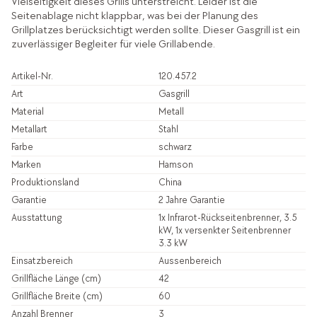
Vielseitigkeit dieses Grills unterstreicht. Leider ist die
Seitenablage nicht klappbar, was bei der Planung des
Grillplatzes berücksichtigt werden sollte. Dieser Gasgrill ist ein
zuverlässiger Begleiter für viele Grillabende.
Artikel-Nr.
120.457.2
Art
Gasgrill
Material
Metall
Metallart
Stahl
Farbe
schwarz
Marken
Hamson
Produktionsland
China
Garantie
2 Jahre Garantie
Ausstattung
1x Infrarot-Rückseitenbrenner, 3.5
kW, 1x versenkter Seitenbrenner
3.3 kW
Einsatzbereich
Aussenbereich
Grillfläche Länge (cm)
42
Grillfläche Breite (cm)
60
Anzahl Brenner
3